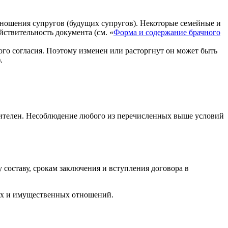
ошения супругов (будущих супругов). Некоторые семейные и
ствительность документа (см. «
Форма и содержание брачного
го согласия. Поэтому изменен или расторгнут он может быть
).
вителен. Несоблюдение любого из перечисленных выше условий
 составу, срокам заключения и вступления договора в
вых и имущественных отношений.