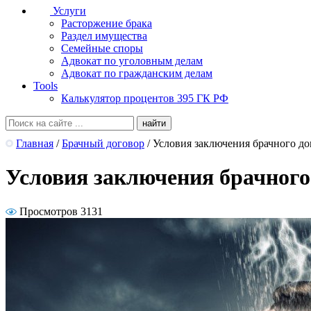
Услуги
Расторжение брака
Раздел имущества
Семейные споры
Адвокат по уголовным делам
Адвокат по гражданским делам
Tools
Калькулятор процентов 395 ГК РФ
Главная
/
Брачный договор
/
Условия заключения брачного до
Условия заключения брачного
Просмотров 3131