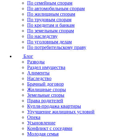
По семейным спорам
По автомобильным спорам
По жилищным спорам
По трудовым спорам
По кредитам и банкам
По земельным спорам
По наследству
По уголовным делам
По потребительскому праву
Блог
Разводы
Раздел имущества
Алименты
Наследство
Брачный договор
Жилищные споры
Земельные споры
Права родителей
Купля-продажа квартиры
Улучшение жилищных условий
Опека
Усыновление
Конфликт с соседями
Молодая семья