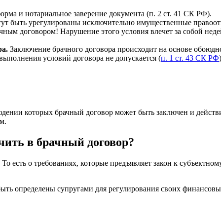
рма и нотариальное заверение документа (п. 2 ст. 41 СК РФ).
ут быть урегулированы исключительно имущественные правоотн
ым договором! Нарушение этого условия влечет за собой недей
а.
Заключение брачного договора происходит на основе обоюдно
выполнения условий договора не допускается (
п. 1 ст. 43 СК РФ
юдении которых брачный договор может быть заключен и дейст
м.
чить в брачный договор?
То есть о требованиях, которые предъявляет закон к субъектному
т быть определены супругами для регулирования своих финансо