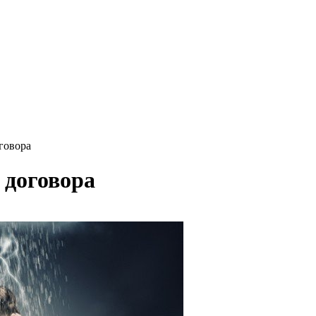
говора
 договора