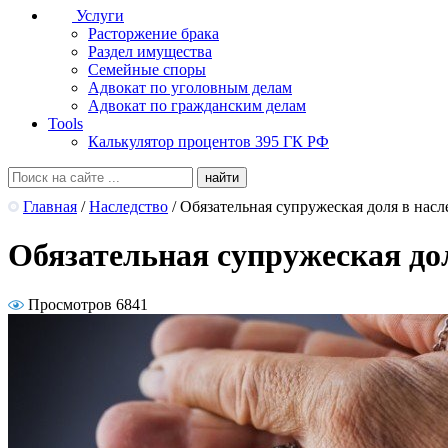
Услуги
Расторжение брака
Раздел имущества
Семейные споры
Адвокат по уголовным делам
Адвокат по гражданским делам
Tools
Калькулятор процентов 395 ГК РФ
Главная
/
Наследство
/
Обязательная супружеская доля в насл
Обязательная супружеская дол
Просмотров 6841