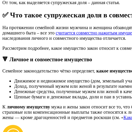
От том, как выделяется супружеская доля – данная статья.
✅ Что такое супружеская доля в совме
На протяжении семейной жизни мужчина и женщина обзаводятс
домашнего быта – все это
считается совместно нажитым имущ
наследования личного и совместного имущества отличается.
Рассмотрим подробнее, какое имущество закон относит к совмес
🔻 Личное и совместное имущество
Семейное законодательство чётко определяет,
какое имуществ
Движимое и недвижимое имущество (дом, земельный участ
Доход, полученный мужем или женой в результате наемно
Денежные средства, полученные мужем или женой в каче
Ценные бумаги и денежные вклады, доли и паи в уставны
К
личному имуществу
мужа и жены закон относит все то, что 
страховые или компенсационные выплаты также относятся к л
жены — кроме драгоценностей и предметов роскоши (см. «
Как