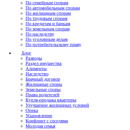
По семейным спорам
По автомобильным спорам
По жилищным спорам
По трудовым спорам
По кредитам и банкам
По земельным спорам
По наследству
По уголовным делам
По потребительскому праву
Блог
Разводы
Раздел имущества
Алименты
Наследство
Брачный договор
Жилищные споры
Земельные споры
Права родителей
Купля-продажа квартиры
Улучшение жилищных условий
Опека
Усыновление
Конфликт с соседями
Молодая семья