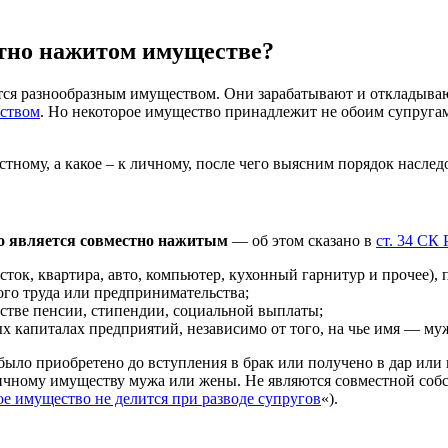
стно нажитом имуществе?
я разнообразным имуществом. Они зарабатывают и откладывают
еством
. Но некоторое имущество принадлежит не обоим супругам
тному, а какое – к личному, после чего выясним порядок наслед
о является совместно нажитым
— об этом сказано в
ст. 34 СК
ок, квартира, авто, компьютер, кухонный гарнитур и прочее), 
го труда или предпринимательства;
стве пенсии, стипендии, социальной выплаты;
х капиталах предприятий, независимо от того, на чье имя — му
было приобретено до вступления в брак или получено в дар или 
ичному имуществу мужа или жены. Не являются совместной соб
ое имущество не делится при разводе супругов
«).