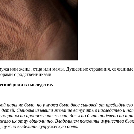
мужа или жены, отца или мамы. Душевные страдания, связанные 
порами с родственниками.
ской доли в наследстве.
 пары не было, но у мужа было двое сыновей от предыдущего б
их детей. Сыновья изъявили желание вступить в наследство и п
 умершим на протяжении жизни, должно быть поделено на три р
жало их отцу единолично. Владельцем половины имущества была
, нужно выделить супружескую долю.