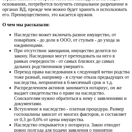
основаниях, потребуется получить специальное разрешение в
органах ВД, прежде чем можно будет хранить и использовать
его. Преимущественно, это касается оружия.
О чем мы рассказали:
Наследство может включать разное имущество, от
поварёшек - до доли в ООО, от стульев - до ухода за
иждивенцами.
При отсутствии завещания, имущество делится по
закону. Наследники могут претендовать на него в
рамках очередности - от самых близких до самых
дальних родственников умершего.
Переход права наследования к следующей ветви родства
тоже разный, например - в случае отказа предыдущих от
наследства, непринятия в 6-месячный срок и т.д.
Распределением активов занимается нотариус, он же
выдает свидетельства о праве на наследство.
Соискателям нужно обратиться к нему с заявлениями и
документами.
Вступление в наследство - платная процедура. Размер
госпошлины зависит от многих факторов, и составляет
от 0,3 до 0,6% от цены имущества.
Наследство открывается у нотариуса. Закон отводит
ровно полгода для подачи заявления о принятии