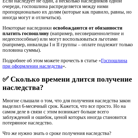
Если наследует не один, а несколько наследников одной
очереди, госпошлина распределяется между ними
пропорционально их долям (которые как правило, равны, но
иногда могут и отличаться).
Некоторые наследники
освобождаются от обязанности
платить госпошлину
(например, несовершеннолетние и
недееспособные) или могут воспользоваться льготами
(например, инвалиды I и II группы – оплате подлежит только
половина суммы).
Подробнее об этом можете прочесть в статье «
Госпошлина
при оформлении наследства
«.
✅ Сколько времени длится получение
наследства?
Многие слышали о том, что для получения наследства закон
выделил 6-месячный срок. Кажется, что все просто. Но на
самом деле в связи с этим возникает больше всего
заблуждений и ошибок, ценой которых иногда становится
потерянное наследство.
Что же нужно знать о сроке получения наследства?