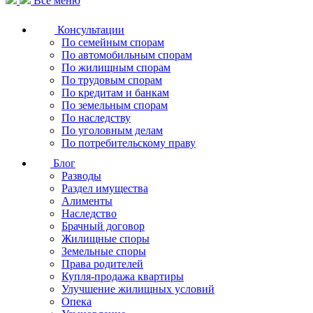
Все меню
Консультации
По семейным спорам
По автомобильным спорам
По жилищным спорам
По трудовым спорам
По кредитам и банкам
По земельным спорам
По наследству
По уголовным делам
По потребительскому праву
Блог
Разводы
Раздел имущества
Алименты
Наследство
Брачный договор
Жилищные споры
Земельные споры
Права родителей
Купля-продажа квартиры
Улучшение жилищных условий
Опека