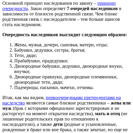
Основной принцип наследования по закону –
принцип
очередности
. Закон определяет
7 очередей наследников
в
зависимости от близости родственной связи. Чем ближе
родственная связь с наследодателем – тем больше шансов
стать наследником.
Очередность наследников выглядит следующим образом:
Жены, мужья, дочери, сыновья, матери, отцы;
Бабушки, дедушки, сестры, братья;
Тети, дяди;
Прабабушки, прадедушки;
Двоюродные бабушки, дедушки, двоюродные внуки,
внучки;
Двоюродные правнуки, двоюродные племянники,
двоюродные тети, дяди;
Падчерицы, пасынки, мачехи, отчимы.
Итак, как мы видим,
первоочередными претендентами на
наследство
являются самые близкие родственники –
жена или
муж
(брак с которыми официально зарегистрирован и не
расторгнут на момент открытия наследства),
мать и отец
(не
лишенные родительских прав по отношению к
наследодателю), а также
дети
(родные и усыновленные,
рожденные в браке или вне брака, а также зачатые, но еще не