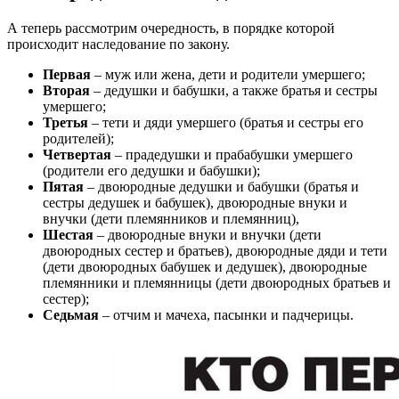
А теперь рассмотрим очередность, в порядке которой
происходит наследование по закону.
Первая
– муж или жена, дети и родители умершего;
Вторая
– дедушки и бабушки, а также братья и сестры
умершего;
Третья
– тети и дяди умершего (братья и сестры его
родителей);
Четвертая
– прадедушки и прабабушки умершего
(родители его дедушки и бабушки);
Пятая
– двоюродные дедушки и бабушки (братья и
сестры дедушек и бабушек), двоюродные внуки и
внучки (дети племянников и племянниц),
Шестая
– двоюродные внуки и внучки (дети
двоюродных сестер и братьев), двоюродные дяди и тети
(дети двоюродных бабушек и дедушек), двоюродные
племянники и племянницы (дети двоюродных братьев и
сестер);
Седьмая
– отчим и мачеха, пасынки и падчерицы.