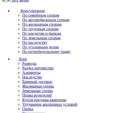
Все меню
Консультации
По семейным спорам
По автомобильным спорам
По жилищным спорам
По трудовым спорам
По кредитам и банкам
По земельным спорам
По наследству
По уголовным делам
По потребительскому праву
Блог
Разводы
Раздел имущества
Алименты
Наследство
Брачный договор
Жилищные споры
Земельные споры
Права родителей
Купля-продажа квартиры
Улучшение жилищных условий
Опека