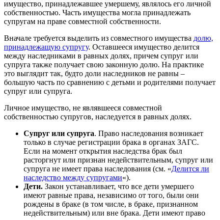
имущество, принадлежавшее умершему, являлось его личной
собственностью. Часть имущества могла принадлежать
супругам на праве совместной собственности.
Вначале требуется выделить из совместного имущества
долю,
принадлежащую супругу
. Оставшееся имущество делится
между наследниками в равных долях, причем супруг или
супруга также получает свою законную долю. На практике
это выглядит так, будто доли наследников не равны –
большую часть по сравнению с детьми и родителями получает
супруг или супруга.
Личное имущество, не являвшееся совместной
собственностью супругов, наследуется в равных долях.
Супруг или супруга
. Право наследования возникает
только в случае регистрации брака в органах ЗАГС.
Если на момент открытия наследства брак был
расторгнут или признан недействительным, супруг или
супруга не имеет права наследования (см. «
Делится ли
наследство между супругами
«).
Дети.
Закон устанавливает, что все дети умершего
имеют равные права, независимо от того, были они
рождены в браке (в том числе, в браке, признанном
недействительным) или вне брака. Дети имеют право