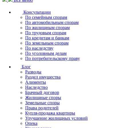
Все меню
Консультации
По семейным спорам
По автомобильным спорам
По жилищным спорам
По трудовым спорам
По кредитам и банкам
По земельным спорам
По наследству
По уголовным делам
По потребительскому праву
Блог
Разводы
Раздел имущества
Алименты
Наследство
Брачный договор
Жилищные споры
Земельные споры
Права родителей
Купля-продажа квартиры
Улучшение жилищных условий
Опека