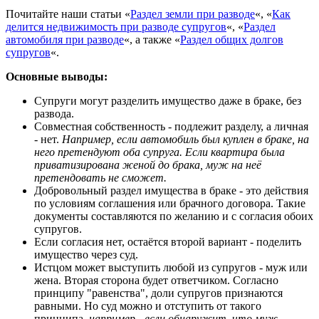
Почитайте наши статьи «
Раздел земли при разводе
«, «
Как
делится недвижимость при разводе супругов
«, «
Раздел
автомобиля при разводе
«, а также «
Раздел общих долгов
супругов
«.
Основные выводы:
Супруги могут разделить имущество даже в браке, без
развода.
Совместная собственность - подлежит разделу, а личная
- нет.
Например, если автомобиль был куплен в браке, на
него претендуют оба супруга. Если квартира была
приватизирована женой до брака, муж на неё
претендовать не сможет.
Добровольный раздел имущества в браке - это действия
по условиям соглашения или брачного договора. Такие
документы составляются по желанию и с согласия обоих
супругов.
Если согласия нет, остаётся второй вариант - поделить
имущество через суд.
Истцом может выступить любой из супругов - муж или
жена. Вторая сторона будет ответчиком. Согласно
принципу "равенства", доли супругов признаются
равными. Но суд можно и отступить от такого
принципа,
например - если обнаружит, что муж