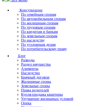
Все меню
Консультации
По семейным спорам
По автомобильным спорам
По жилищным спорам
По трудовым спорам
По кредитам и банкам
По земельным спорам
По наследству
По уголовным делам
По потребительскому праву
Блог
Разводы
Раздел имущества
Алименты
Наследство
Брачный договор
Жилищные споры
Земельные споры
Права родителей
Купля-продажа квартиры
Улучшение жилищных условий
Опека