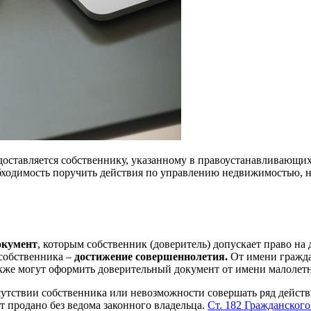
едоставляется собственнику, указанному в правоустанавливающи
ходимость поручить действия по управлению недвижимостью, но
окумент
, которым собственник (доверитель) допускает право на
 собственника –
достижение совершеннолетия.
От имени гражда
акже могут оформить доверительный документ от имени малолетн
утствии собственника или невозможности совершать ряд действи
т продано без ведома законного владельца.
Ст. 182 Гражданского