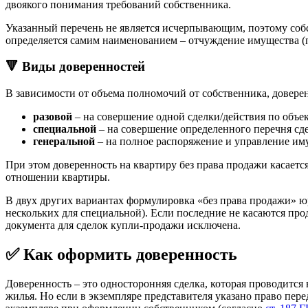
двоякого понимания требований собственника.
Указанный перечень не является исчерпывающим, поэтому соб
определяется самим наименованием – отчуждение имущества (п
🔻 Виды доверенностей
В зависимости от объема полномочий от собственника, довере
разовой
– на совершение одной сделки/действия по объек
специальной
– на совершение определенного перечня сде
генеральной
– на полное распоряжение и управление иму
При этом доверенность на квартиру без права продажи касает
отношении квартиры.
В двух других вариантах формулировка «без права продажи» 
нескольких для специальной). Если последние не касаются пр
документа для сделок купли-продажи исключена.
✅ Как оформить доверенность
Доверенность – это односторонняя сделка, которая проводитс
жилья. Но если в экземпляре представителя указано право пер