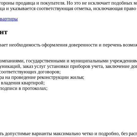
тороны продавца и покупателя. Но это не исключает подобных м
ица и указывается соответствующая отметка, исключающая право
квартиры
ент
ивает необходимость оформления доверенности и перечень возм
омпаниями, государственными и муниципальными учреждениям
икаций, заказ услуг установки приборов учета, заключение до
 соответствующих договоров;
ра на проведение реконструкции жилья;
 владения квартирой;
подписи в протоколах;
ть допустимые варианты максимально четко и подробно, без ра