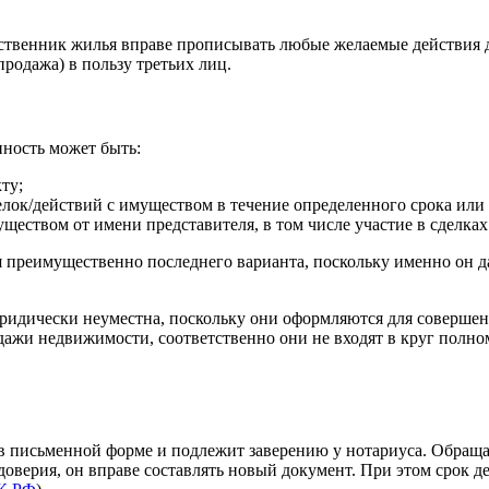
ственник жилья вправе прописывать любые желаемые действия 
родажа) в пользу третьих лиц.
нность может быть:
ту;
лок/действий с имуществом в течение определенного срока или
ществом от имени представителя, в том числе участие в сделка
ся преимущественно последнего варианта, поскольку именно он 
юридически неуместна, поскольку они оформляются для совершен
одажи недвижимости, соответственно они не входят в круг полн
я в письменной форме и подлежит заверению у нотариуса. Обраща
едоверия, он вправе составлять новый документ. При этом срок д