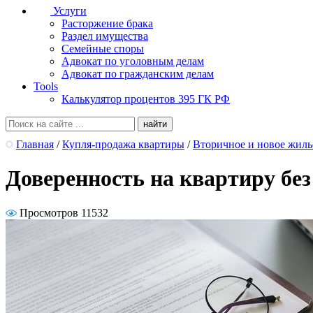
Услуги
Расторжение брака
Раздел имущества
Семейные споры
Адвокат по уголовным делам
Адвокат по гражданским делам
Tools
Калькулятор процентов 395 ГК РФ
Главная
/
Купля-продажа квартиры
/
Вторичное и новое жиль
Доверенность на квартиру бе
Просмотров 11532