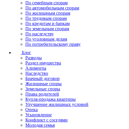
По семейным спорам
По автомобильным спорам
По жилищным спорам
По трудовым спорам
По кредитам и банкам
По земельным спорам
По наследству
По уголовным делам
По потребительскому праву
Блог
Разводы
Раздел имущества
Алименты
Наследство
Брачный договор
Жилищные споры
Земельные споры
Права родителей
Купля-продажа квартиры
Улучшение жилищных условий
Опека
Усыновление
Конфликт с соседями
Молодая семья