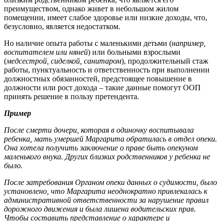
преимуществом, однако живет в небольшом жилом
помещении, имеет слабое здоровье или низкие доходы, что,
безусловно, является недостатком.
Но наличие опыта работы с маленькими детьми (
например,
воспитателем или няней
) или больными взрослыми
(
медсестрой, сиделкой, санитаром
), продолжительный стаж
работы, пунктуальность и ответственность при выполнении
должностных обязанностей, предстоящее повышение в
должности или рост дохода – такие данные помогут ООП
принять решение в пользу претендента.
Пример
После смерти дочери, которая в одиночку воспитывала
ребенка, мать умершей Маргарита обратилась в отдел опеки
.
Она хотела получить заключени
е о праве быть опекуном
маленького внука. Других близких родственников у ребенка не
было.
После затребования Органом опеки данных о судимости, было
установлено, что Маргарита неоднократно привлекалась к
административной ответственности за нарушение правил
дорожного движения и была лишена водительских прав.
Чтобы составить представление о характере и