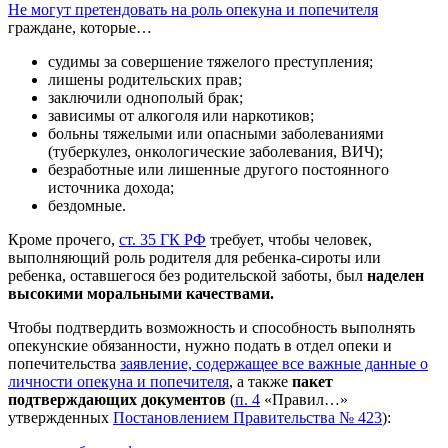
Не могут претендовать на роль опекуна и попечителя
граждане, которые…
судимы за совершение тяжелого преступления;
лишены родительских прав;
заключили однополый брак;
зависимы от алкоголя или наркотиков;
больны тяжелыми или опасными заболеваниями
(туберкулез, онкологические заболевания, ВИЧ);
безработные или лишенные другого постоянного
источника дохода;
бездомные.
Кроме прочего,
ст. 35 ГК РФ
требует, чтобы человек,
выполняющий роль родителя для ребенка-сироты или
ребенка, оставшегося без родительской заботы, был
наделен
высоки
ми моральны
ми качеств
ами.
Чтобы подтвердить возможность и способность выполнять
опекунские обязанности, нужно подать в отдел опеки и
попечительства
заявление, содержащее все важные данные о
личности опекуна и попечителя
, а также
пакет
подтверждающих документов
(
п. 4
«Правил…»
утвержденных
Постановлением Правительства № 423
):