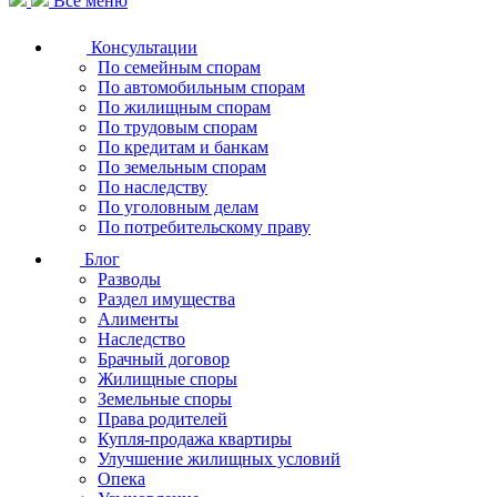
Все меню
Консультации
По семейным спорам
По автомобильным спорам
По жилищным спорам
По трудовым спорам
По кредитам и банкам
По земельным спорам
По наследству
По уголовным делам
По потребительскому праву
Блог
Разводы
Раздел имущества
Алименты
Наследство
Брачный договор
Жилищные споры
Земельные споры
Права родителей
Купля-продажа квартиры
Улучшение жилищных условий
Опека