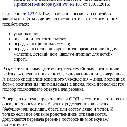
Приказом Минобрнауки РФ № 101
от 17.03.2016.
Согласно
ст. 123
СК РФ, возможны несколько способов
защиты и заботы о детях, родители которых не могут о них
позаботиться:
усыновление;
опека или попечительство;
передача в приемную семью;
передача в специализированную организацию (в дом
малютки, детский дом, школу-интернат для детей-
сирот).
Разумеется, преимущество отдается семейному воспитанию
ребенка – опеке и попечению, усыновлению или удочерению.
А надзор специализированного учреждения – лишь временная
форма воспитания, применяемая на время, пока продолжается
подбор подходящего опекуна для ребенка.
В первую очередь, представители ООП рассматривают в роли
опекунов/попечителей близких родственников ребенка
(бабушку или дедушку, брата или сестру, дядю и тетю). И
только если все близкие родственники отказываются,
допускается передача ребенка посторонним опекунам/
попечителям.