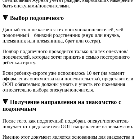
специальный журнал учета граждан, выразивших намерение
быть опекунами/попечителями.
🔻 Выбор подопечного
Данный этап не касается тех опекунов/попечителей, чей
подопечный – близкий родственник (внук или внучка,
племянник или племянница, брат или сестра).
Подбор подопечного проводится только для тех опекунов/
попечителей, которые хотят принять в семью постороннего
ребенка-сироту.
Если ребенку-сироте уже исполнилось 10 лет (на момент
оформления опекунства или попечительства), представители
ООП обязательно должны узнать и учесть его пожелания
относительно выбора опекуна/попечителя.
🔻 Получение направления на знакомство с
подопечным
После того, как подопечный подобран, опекун/попечитель
получает от представителя ООП направление на знакомство.
Именно этот документ является основанием для знакомства и