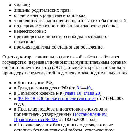
умерли;
лишены родительских прав;
ограничены в родительских правах;
уклоняются от выполнения родительских обязанностей;
подвергают опасности жизнь или здоровье ребенка;
недееспособны;
приговорены к лишению свободы и отбывают
наказание;
проходят длительное стационарное лечение.
О детях, которые лишены родительской заботы, заботится
государство, передавая полномочия муниципальным органам
опеки и попечительства (ООП), а также закрепляя правила и
процедуру передачи детей под опеку в законодательных актах:
в Конституции РФ,
в Гражданском кодексе РФ (ст.
31
—
40
),
в Семейном кодексе РФ (
глава 18
,
глава 20
),
в
ФЗ № 48 «Об опеке и попечительстве»
от 24.04.2008
года,
в Правилах подбора и подготовки опекунов и
попечителей, утвержденных
Постановлением
Правительства № 423
от 18.05.2009 года,
в Порядке ведения базы данных о детях, которые
остались без родительской заботы, утвержденном