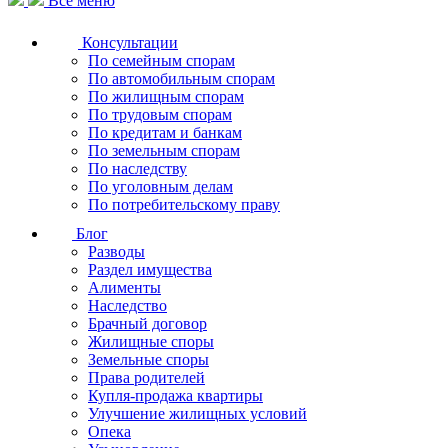
Все меню
Консультации
По семейным спорам
По автомобильным спорам
По жилищным спорам
По трудовым спорам
По кредитам и банкам
По земельным спорам
По наследству
По уголовным делам
По потребительскому праву
Блог
Разводы
Раздел имущества
Алименты
Наследство
Брачный договор
Жилищные споры
Земельные споры
Права родителей
Купля-продажа квартиры
Улучшение жилищных условий
Опека