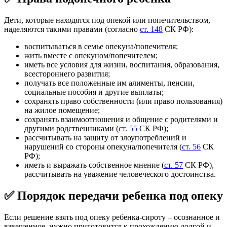
Дети, которые находятся под опекой или попечительством,
наделяются такими правами (согласно
ст. 148
СК РФ):
воспитываться в семье опекуна/попечителя;
жить вместе с опекуном/попечителем;
иметь все условия для жизни, воспитания, образования,
всестороннего развития;
получать все положенные им алименты, пенсии,
социальные пособия и другие выплаты;
сохранять право собственности (или право пользования)
на жилое помещение;
сохранять взаимоотношения и общение с родителями и
другими родственниками (
ст. 55
СК РФ);
рассчитывать на защиту от злоупотреблений и
нарушений со стороны опекуна/попечителя (
ст. 56
СК
РФ);
иметь и выражать собственное мнение (
ст. 57
СК РФ),
рассчитывать на уважение человеческого достоинства.
✅ Порядок передачи ребенка под опеку
Если решение взять под опеку ребенка-сироту – осознанное и
взвешенное, нужно приготовится к прохождению долгой и