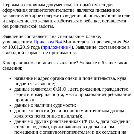
Первым и основным документом, который нужен для
оформления опеки/попечительства, является письменное
заявление, которое содержит сведения об опекуне/попечителе
и выражение его желания заботиться о ребенке, оставшемся
без родительской заботы.
Заявление составляется на специальном бланке,
утвержденном
Приказом №4
Министерства просвещения РФ
от 10.01.2019 года (
приложение 4
). Заявление, составленное в
свободной форме – не принимается.
Как правильно составить заявление? Укажите в бланке такие
сведения:
название и адрес органа опеки и попечительства, куда
подается заявление;
данные заявителя: Ф.И.О., дата рождения, гражданство,
серия и номер паспорта, место проживания/пребывания/
прописки;
данные о наличии судимости;
данные о пенсии (если основным источником дохода
являются пенсионные выплаты);
данные о других родственниках (Ф.И.О., дата рождения,
степень родства), проживающих в одном жилом
помещении с опекуном/попечителем и их согласии на