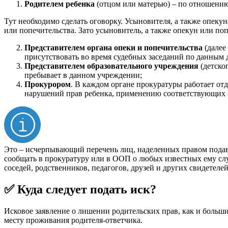
Родителем ребенка
(отцом или матерью) – по отношению
Тут необходимо сделать оговорку. Усыновителя, а также опекун
или попечительства. Зато усыновитель, а также опекун или поп
Представителем органа опеки и попечительства
(далее
присутствовать во время судебных заседаний по данным д
Представителем образовательного учреждения
(детско
пребывает в данном учреждении;
Прокурором
. В каждом органе прокуратуры работает от
нарушений прав ребенка, применению соответствующих пр
Это – исчерпывающий перечень лиц, наделенных правом подава
сообщать в прокуратуру или в ООП о любых известных ему случ
соседей, родственников, педагогов, друзей и других свидетел
✅ Куда следует подать иск?
Исковое заявление о лишении родительских прав, как и больш
месту проживания родителя-ответчика.