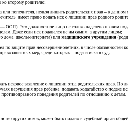
 ко второму родителю;
а или попечителя, нельзя лишить родительских прав – в данном 
ечитель, имеет право подать иск о лишении прав родного родите
 — ООП). Это должностное лицо не только наделено правом пода
елам. Даже если иск подавался не им самим, а другим лицом;
го дома, школы-интерната) или
медицинского учреждения
(родд
дел по защите прав несовершеннолетних, в числе обязанностей
авозащитных мер, среди которых – подача иска в суд;
ть исковое заявление о лишении отца родительских прав. Но л
аях нарушения прав ребенка, подавать ходатайство о подаче иско
ей противоправного поведения родителей по отношению к детям.
инство других исков, может быть подано в судебный орган общ