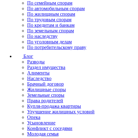
По семейным спорам
По автомобильным спорам
По жилищным спорам
По трудовым спорам
По кредитам и банкам
По земельным спорам
По наследству
По уголовным делам
По потребительскому праву
Блог
Разводы
Раздел имущества
Алименты
Наследство
Брачный договор
Жилищные споры
Земельные споры
Права родителей
Купля-продажа квартиры
Улучшение жилищных условий
Опека
Усыновление
Конфликт с соседями
Молодая семья