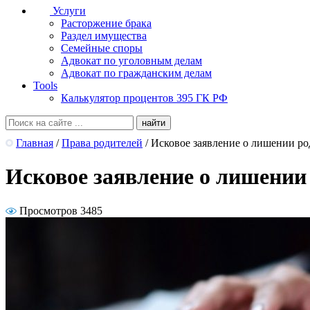
Услуги
Расторжение брака
Раздел имущества
Семейные споры
Адвокат по уголовным делам
Адвокат по гражданским делам
Tools
Калькулятор процентов 395 ГК РФ
Главная
/
Права родителей
/
Исковое заявление о лишении ро
Исковое заявление о лишении
Просмотров 3485