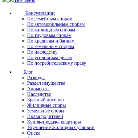
Все меню
Консультации
По семейным спорам
По автомобильным спорам
По жилищным спорам
По трудовым спорам
По кредитам и банкам
По земельным спорам
По наследству
По уголовным делам
По потребительскому праву
Блог
Разводы
Раздел имущества
Алименты
Наследство
Брачный договор
Жилищные споры
Земельные споры
Права родителей
Купля-продажа квартиры
Улучшение жилищных условий
Опека