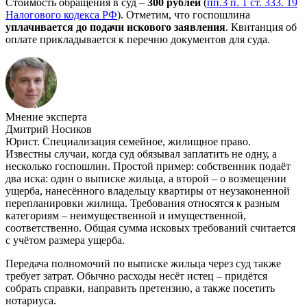
Стоимость обращения в суд –
300 рублей
(
пп.3 п. 1 ст. 333. 19
Налогового кодекса РФ
). Отметим, что госпошлина
уплачивается до подачи искового заявления
. Квитанция об
оплате прикладывается к перечню документов для суда.
Мнение эксперта
Дмитрий Носиков
Юрист. Специализация семейное, жилищное право.
Известны случаи, когда суд обязывал заплатить не одну, а
несколько госпошлин. Простой пример: собственник подаёт
два иска: один о выписке жильца, а второй – о возмещении
ущерба, нанесённого владельцу квартиры от неузаконенной
перепланировки жилища. Требования относятся к разным
категориям – неимущественной и имущественной,
соответственно. Общая сумма исковых требований считается
с учётом размера ущерба.
Передача полномочий по выписке жильца через суд также
требует затрат. Обычно расходы несёт истец – придётся
собрать справки, направить претензию, а также посетить
нотариуса.