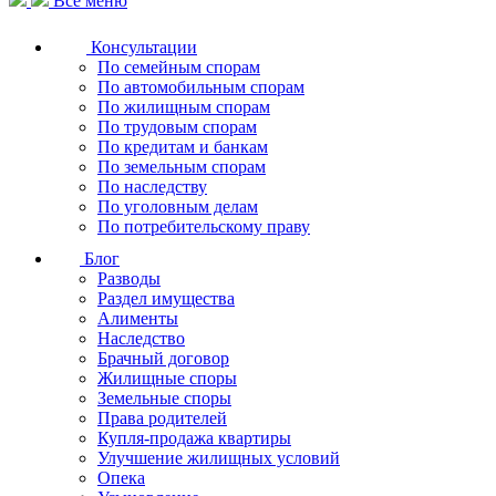
Все меню
Консультации
По семейным спорам
По автомобильным спорам
По жилищным спорам
По трудовым спорам
По кредитам и банкам
По земельным спорам
По наследству
По уголовным делам
По потребительскому праву
Блог
Разводы
Раздел имущества
Алименты
Наследство
Брачный договор
Жилищные споры
Земельные споры
Права родителей
Купля-продажа квартиры
Улучшение жилищных условий
Опека