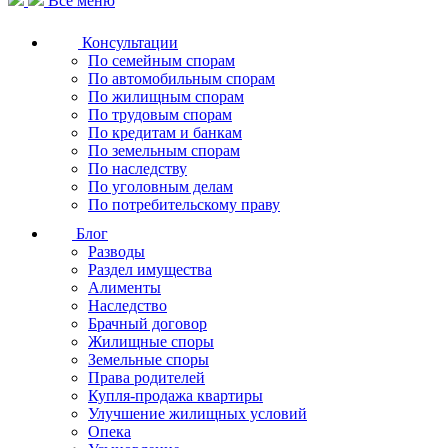
Все меню
Консультации
По семейным спорам
По автомобильным спорам
По жилищным спорам
По трудовым спорам
По кредитам и банкам
По земельным спорам
По наследству
По уголовным делам
По потребительскому праву
Блог
Разводы
Раздел имущества
Алименты
Наследство
Брачный договор
Жилищные споры
Земельные споры
Права родителей
Купля-продажа квартиры
Улучшение жилищных условий
Опека