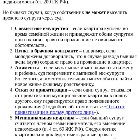
недвижимости (ст. 209 ГК РФ).
Но бывают случаи, когда собственник
не может
выселить
прежнего супруга через суд:
Совместное имущество
– если квартира куплена во
время семейной жизни и принадлежит обоим супругам,
они сохранят право на проживание независимо от
обстоятельств.
Пункт в брачном контракте
– например, если
молодожёны договорились, что в случае развода бывшая
жена (муж) сохранят право на проживание в квартире.
Алименты
– если муж выплачивает алименты на жену
и ребенка, суд повременит с выпиской экс-супруги.
Более того, алиментоплательщика могут обязать найти
новое жилье бывшему родственнику.
Отказ от приватизации
– если один супруг отказался
от приватизации муниципальной квартиры в пользу
другого, ему гарантируется право пожизненного
проживания (Подробнее об этом в статье «
Отказ от
приватизации в пользу другого лица
«).
Муниципальная квартира
– если бывший супруг
считается членом семьи нанимателя, его выселение
невозможно (п. 4 ст. 69 ЖК РФ). Следуя логике,
квартиросъемщик будет иметь равные права с