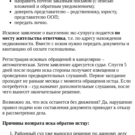
направить почтой заказным письмом (с описью
вложений и обратным уведомлением);
доверить представителю – родственнику, юристу,
представителю ООП;
передать лично.
Исковое заявление о выселении экс-супруга подается
по
месту жительства ответчика
, т.е. по адресу нахождения
недвижимости. Вместе с иском нужно передать документы и
квитанцию об оплате госпошлины.
Регистрация исковых обращений в канцелярии –
автоматическая. Затем заявление адресуется судье. Спустя 5
дней после подачи иска стороны получают извещения о
проведении предварительных слушаний. Первое заседание
проходит не раньше месяца с момента обращения истца. Если
потребуется – суд назначит дополнительные слушания, после
чего вынесет окончательное решение.
Возможно ли, что иск останется без движения? Да, нарушение
правил подачи или составления документа приводит к отказу
в рассмотрении дела.
Причины возврата иска обратно истцу:
Районный суд уже выносил решение по данному делу