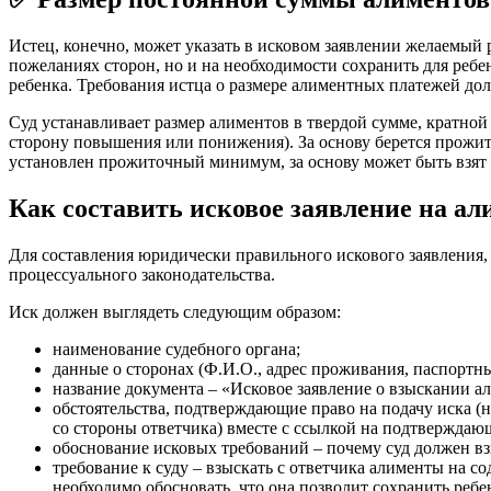
Истец, конечно, может указать в исковом заявлении желаемый 
пожеланиях сторон, но и на необходимости сохранить для реб
ребенка. Требования истца о размере алиментных платежей до
Суд устанавливает размер алиментов в твердой сумме, кратн
сторону повышения или понижения). За основу берется прожит
установлен прожиточный минимум, за основу может быть взят
Как составить исковое заявление на а
Для составления юридически правильного искового заявления,
процессуального законодательства.
Иск должен выглядеть следующим образом:
наименование судебного органа;
данные о сторонах (Ф.И.О., адрес проживания, паспортны
название документа – «Исковое заявление о взыскании 
обстоятельства, подтверждающие право на подачу иска 
со стороны ответчика) вместе с ссылкой на подтвержда
обоснование исковых требований – почему суд должен вз
требование к суду – взыскать с ответчика алименты на 
необходимо обосновать, что она позволит сохранить реб