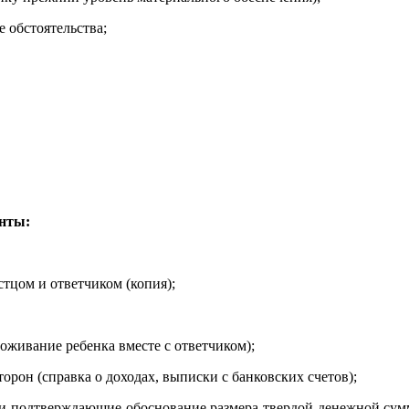
 обстоятельства;
нты:
тцом и ответчиком (копия);
оживание ребенка вместе с ответчиком);
он (справка о доходах, выписки с банковских счетов);
и подтверждающие обоснование размера твердой денежной сумм