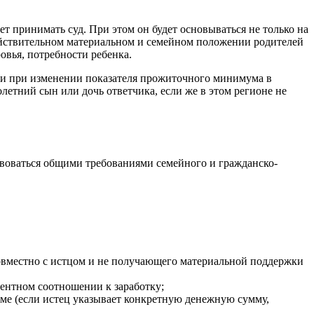
т принимать суд. При этом он будет основываться не только на
действительном материальном и семейном положении родителей
вья, потребности ребенка.
ии при изменении показателя прожиточного минимума в
етний сын или дочь ответчика, если же в этом регионе не
ствоваться общими требованиями семейного и гражданско-
овместно с истцом и не получающего материальной поддержки
центном соотношении к заработку;
мме (если истец указывает конкретную денежную сумму,