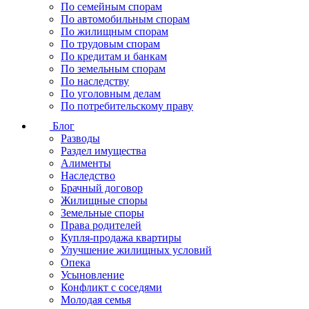
По семейным спорам
По автомобильным спорам
По жилищным спорам
По трудовым спорам
По кредитам и банкам
По земельным спорам
По наследству
По уголовным делам
По потребительскому праву
Блог
Разводы
Раздел имущества
Алименты
Наследство
Брачный договор
Жилищные споры
Земельные споры
Права родителей
Купля-продажа квартиры
Улучшение жилищных условий
Опека
Усыновление
Конфликт с соседями
Молодая семья