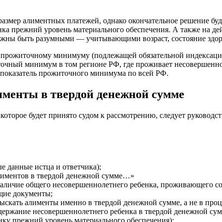
размер алиментных платежей, однако окончательное решение буде
енка прежний уровень материального обеспечения. А также на 
лжны быть разумными — учитывающими возраст, состояние здоро
ой прожиточному минимуму (подлежащей обязательной индексац
очный минимум в том регионе РФ, где проживает несовершеннол
 показатель прожиточного минимума по всей РФ.
лименты в твердой денежной сумме
 которое будет принято судом к рассмотрению, следует руковод
е данные истца и ответчика);
алиментов в твердой денежной сумме…»
(наличие общего несовершеннолетнего ребенка, проживающего с
ющие документы;
ыскать алименты именно в твердой денежной сумме, а не в про
содержание несовершеннолетнего ребенка в твердой денежной су
енку прежний уровень материального обеспечения);