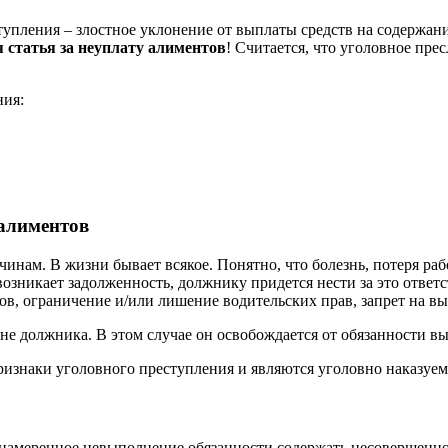
ступления – злостное уклонение от выплаты средств на содержа
 статья за неуплату алиментов
! Считается, что уголовное пре
ния:
 алиментов
нам. В жизни бывает всякое. Понятно, что болезнь, потеря рабо
возникает задолженность, должнику придется нести за это ответ
в, ограничение и/или лишение водительских прав, запрет на вые
не должника. В этом случае он освобождается от обязанности вы
ризнаки уголовного преступления и являются уголовно наказуем
 намеренное невыполнение обязанности содержать несовершенно