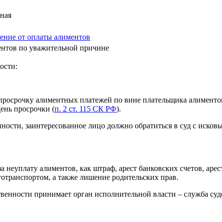
вная
нение от оплаты алиментов
ментов по уважительной причине
ости:
 просрочку алиментных платежей по вине плательщика алиментов
ень просрочки (
п. 2 ст. 115 СК РФ
).
ости, заинтересованное лицо должно обратиться в суд с исковым
за неуплату алиментов, как штраф, арест банковских счетов, ар
тотранспортом, а также лишение родительских прав.
венности принимает орган исполнительной власти – служба суд