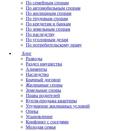
По семейным спорам
По автомобильным спорам
По жилищным спорам
По трудовым спорам
По кредитам и банкам
По земельным спорам
По наследству
По уголовным делам
По потребительскому праву
Блог
Разводы
Раздел имущества
Алименты
Наследство
Брачный договор
Жилищные споры
Земельные споры
Права родителей
Купля-продажа квартиры
Улучшение жилищных условий
Опека
Усыновление
Конфликт с соседями
Молодая семья