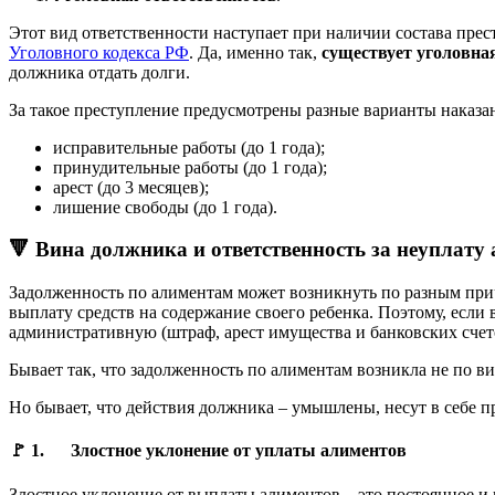
Этот вид ответственности наступает при наличии состава пре
Уголовного кодекса РФ
. Да, именно так,
существует уголовная
должника отдать долги.
За такое преступление предусмотрены разные варианты наказа
исправительные работы (до 1 года);
принудительные работы (до 1 года);
арест (до 3 месяцев);
лишение свободы (до 1 года).
🔻 Вина должника и ответственность за неуплату
Задолженность по алиментам может возникнуть по разным причи
выплату средств на содержание своего ребенка. Поэтому, если 
административную (штраф, арест имущества и банковских счето
Бывает так, что задолженность по алиментам возникла не по ви
Но бывает, что действия должника – умышлены, несут в себе п
🚩 1. Злостное уклонение от уплаты алиментов
Злостное уклонение от выплаты алиментов – это постоянное и