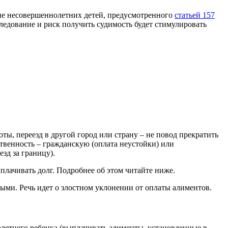
ние несовершеннолетних детей, предусмотренного
статьей 157
следование и риск получить судимость будет стимулировать
ты, переезд в другой город или страну – не повод прекратить
ственность – гражданскую (оплата неустойки) или
зд за границу).
плачивать долг. Подробнее об этом читайте ниже.
ыми. Речь идет о злостном уклонении от оплаты алиментов.
летнего ребенка (выплачивать алименты, установленные в