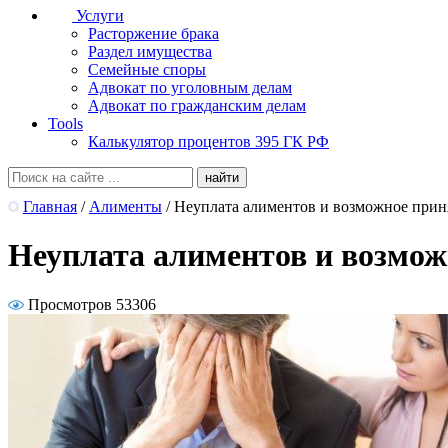
Услуги
Расторжение брака
Раздел имущества
Семейные споры
Адвокат по уголовным делам
Адвокат по гражданским делам
Tools
Калькулятор процентов 395 ГК РФ
Главная
/
Алименты
/
Неуплата алиментов и возможное приняти
Неуплата алиментов и возможн
Просмотров 53306