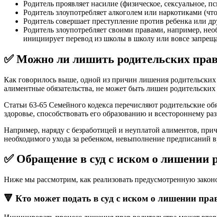
Родитель проявляет насилие (физическое, сексуальное, п
Родитель злоупотребляет алкоголем или наркотиками (что
Родитель совершает преступление против ребенка или дру
Родитель злоупотребляет своими правами, например, нео
инициирует перевод из школы в школу или вовсе запреща
✅ Можно ли лишить родительских прав 
Как говорилось выше, одной из причин лишения родительских 
алиментные обязательства, не может быть лишен родительских 
Статьи 63-65 Семейного кодекса перечисляют родительские обяз
здоровье, способствовать его образованию и всестороннему р
Например, наряду с безработицей и неуплатой алиментов, прич
необходимого ухода за ребенком, невыполнение предписаний вра
✅ Обращение в суд с иском о лишении 
Ниже мы рассмотрим, как реализовать предусмотренную законо
🔻 Кто может подать в суд с иском о лишении пра