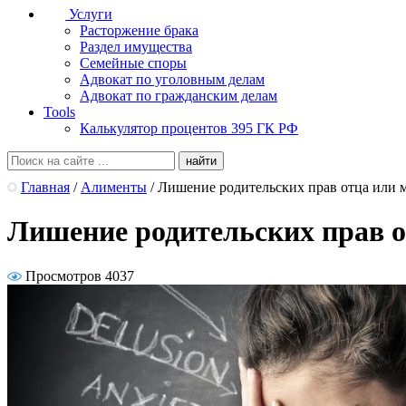
Услуги
Расторжение брака
Раздел имущества
Семейные споры
Адвокат по уголовным делам
Адвокат по гражданским делам
Tools
Калькулятор процентов 395 ГК РФ
Главная
/
Алименты
/
Лишение родительских прав отца или 
Лишение родительских прав о
Просмотров 4037