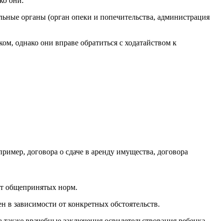
ко они.
ьные органы (орган опеки и попечительства, администрация
ом, однако они вправе обратиться с ходатайством к
имер, договора о сдаче в аренду имущества, договора
от общепринятых норм.
н в зависимости от конкретных обстоятельств.
 а также врачебные заключения освидетельствования ребенка,