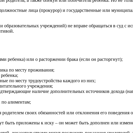
 родитель, а также опекун или попечитель ребенка. Но не толь
 должностные лица (прокурор) и государственные или муниципал
 образовательных учреждений) не вправе обращаться в суд с иск
тивой.
ми ребенка) или о расторжении брака (если он расторгнут);
чика по месту проживания;
ребенка;
ые по месту трудоустройства каждого из них;
питательного учреждения;
дтверждающие наличие дополнительных источников дохода (напр
 по алиментам;
родителем своих обязанностей или отклонения его поведения 
т быть приложены к иску – он может быть дополнен или измене
детей, доказательствами могут послужить показания свидетелей,