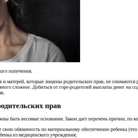
кого попечения.
в и матерей, которые лишены родительских прав, не снимаются р
амного сложнее. Добиться от горе-родителей выплаты денег на с
в.
одительских прав
ны быть весомые основания. Закон дает перечень причин, по к
т свою обязанность по материальному обеспечению ребенка (что
ебенка из медицинского учреждения;