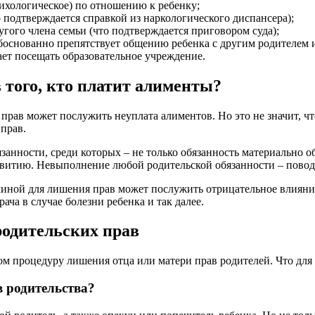
сихологическое) по отношению к ребенку;
 подтверждается справкой из наркологического диспансера);
гого члена семьи (что подтверждается приговором суда);
боснованно препятствует общению ребенка с другим родителем и
ет посещать образовательное учреждение.
того, кто платит алименты?
прав может послужить неуплата алиментов. Но это не значит, чт
прав.
анности, среди которых – не только обязанность материально обе
азвитию. Невыполнение любой родительской обязанности – повод
иной для лишения прав может послужить отрицательное влияние 
ча в случае болезни ребенка и так далее.
родительских прав
м процедуру лишения отца или матери прав родителей. Что для
в родительства?