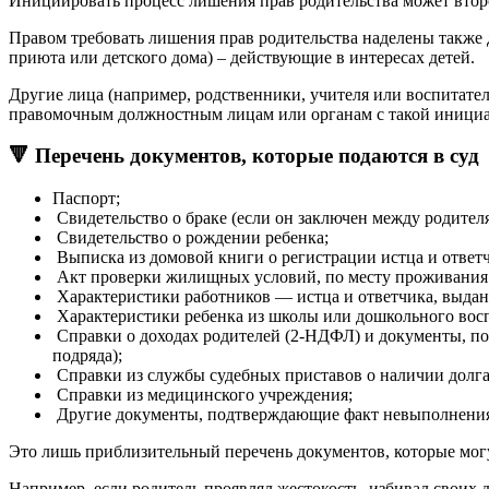
Инициировать процесс лишения прав родительства может второй
Правом требовать лишения прав родительства наделены также
приюта или детского дома) – действующие в интересах детей.
Другие лица (например, родственники, учителя или воспитатели
правомочным должностным лицам или органам с такой инициа
🔻 Перечень документов, которые подаются в суд
Паспорт;
Свидетельство о браке (если он заключен между родителя
Свидетельство о рождении ребенка;
Выписка из домовой книги о регистрации истца и ответ
Акт проверки жилищных условий, по месту проживания 
Характеристики работников — истца и ответчика, выданн
Характеристики ребенка из школы или дошкольного вос
Справки о доходах родителей (2-НДФЛ) и документы, по
подряда);
Справки из службы судебных приставов о наличии долга
Справки из медицинского учреждения;
Другие документы, подтверждающие факт невыполнения 
Это лишь приблизительный перечень документов, которые могу
Например, если родитель проявлял жестокость, избивал своих 