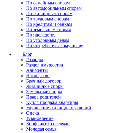
По семейным спорам
По автомобильным спорам
По жилищным спорам
По трудовым спорам
По кредитам и банкам
По земельным спорам
По наследству
По уголовным делам
По потребительскому праву
Блог
Разводы
Раздел имущества
Алименты
Наследство
Брачный договор
Жилищные споры
Земельные споры
Права родителей
Купля-продажа квартиры
Улучшение жилищных условий
Опека
Усыновление
Конфликт с соседями
Молодая семья