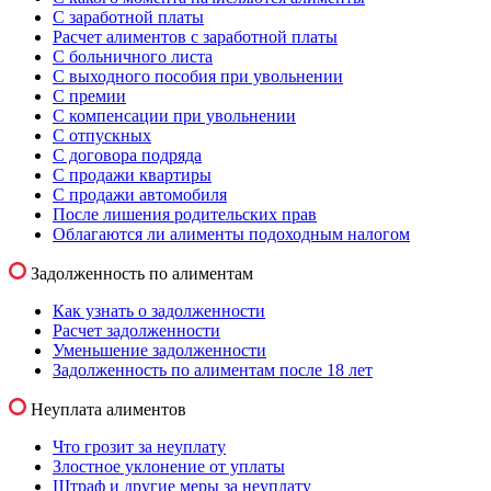
С заработной платы
Расчет алиментов с заработной платы
С больничного листа
С выходного пособия при увольнении
С премии
С компенсации при увольнении
С отпускных
С договора подряда
С продажи квартиры
С продажи автомобиля
После лишения родительских прав
Облагаются ли алименты подоходным налогом
Задолженность по алиментам
Как узнать о задолженности
Расчет задолженности
Уменьшение задолженности
Задолженность по алиментам после 18 лет
Неуплата алиментов
Что грозит за неуплату
Злостное уклонение от уплаты
Штраф и другие меры за неуплату