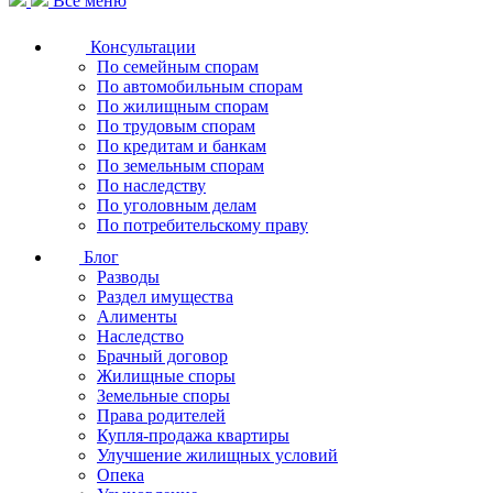
Все меню
Консультации
По семейным спорам
По автомобильным спорам
По жилищным спорам
По трудовым спорам
По кредитам и банкам
По земельным спорам
По наследству
По уголовным делам
По потребительскому праву
Блог
Разводы
Раздел имущества
Алименты
Наследство
Брачный договор
Жилищные споры
Земельные споры
Права родителей
Купля-продажа квартиры
Улучшение жилищных условий
Опека