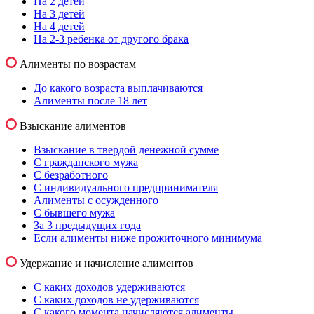
На 2 детей
На 3 детей
На 4 детей
На 2-3 ребенка от другого брака
Алименты по возрастам
До какого возраста выплачиваются
Алименты после 18 лет
Взыскание алиментов
Взыскание в твердой денежной сумме
С гражданского мужа
С безработного
С индивидуального предпринимателя
Алименты с осужденного
С бывшего мужа
За 3 предыдущих года
Если алименты ниже прожиточного минимума
Удержание и начисление алиментов
С каких доходов удерживаются
С каких доходов не удерживаются
С какого момента начисляются алименты