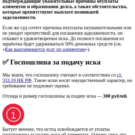
подтверждающие уважительные причины неуплаты
алиментов и образования долга, а также обстоятельства,
которые препятствуют выплате возникшей
задолженности.
Если же суд сочтет причины неуплаты неуважительными или
не увидит препятствий для погашения задолженности, он
откажет в удовлетворении иска. До полного погашения из
заработка будет удерживаться 50% денежных средств (см.
«
Как выплачивается долг по алиментам
«).
✅ Госпошлина за подачу иска
Мы знаем, что госпошлину считают в соответствии со
ст.
333.19 НК РФ
. Такие иски носят имущественный характер, но
требование не подлежит оценке.
Отсюда и размер госпошлины за подачу иска —
300 рублей
.
Бытует мнение, что истец освобождается от уплаты
госпошлины за подачу иска об алиментах. Однако здесь это