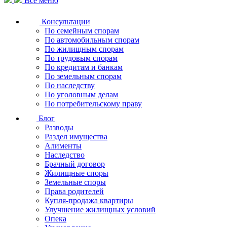
Все меню
Консультации
По семейным спорам
По автомобильным спорам
По жилищным спорам
По трудовым спорам
По кредитам и банкам
По земельным спорам
По наследству
По уголовным делам
По потребительскому праву
Блог
Разводы
Раздел имущества
Алименты
Наследство
Брачный договор
Жилищные споры
Земельные споры
Права родителей
Купля-продажа квартиры
Улучшение жилищных условий
Опека