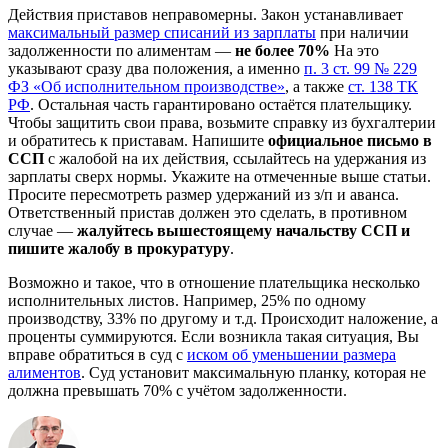
Действия приставов неправомерны. Закон устанавливает
максимальный размер списаний из зарплаты
при наличии
задолженности по алиментам —
не более 70%
На это
указывают сразу два положения, а именно
п. 3 ст. 99 № 229
ФЗ «Об исполнительном производстве»
, а также
ст. 138 ТК
РФ
. Остальная часть гарантировано остаётся плательщику.
Чтобы защитить свои права, возьмите справку из бухгалтерии
и обратитесь к приставам. Напишите
официальное письмо в
ССП
с жалобой на их действия, ссылайтесь на удержания из
зарплаты сверх нормы. Укажите на отмеченные выше статьи.
Просите пересмотреть размер удержаний из з/п и аванса.
Ответственный пристав должен это сделать, в противном
случае —
жалуйтесь вышестоящему начальству ССП и
пишите жалобу в прокуратуру
.
Возможно и такое, что в отношение плательщика несколько
исполнительных листов. Например, 25% по одному
производству, 33% по другому и т.д. Происходит наложение, а
проценты суммируются. Если возникла такая ситуация, Вы
вправе обратиться в суд с
иском об уменьшении размера
алиментов
. Суд установит максимальную планку, которая не
должна превышать 70% с учётом задолженности.