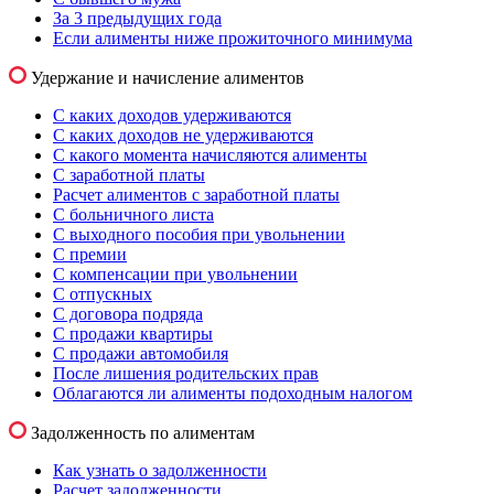
За 3 предыдущих года
Если алименты ниже прожиточного минимума
Удержание и начисление алиментов
С каких доходов удерживаются
С каких доходов не удерживаются
С какого момента начисляются алименты
С заработной платы
Расчет алиментов с заработной платы
С больничного листа
С выходного пособия при увольнении
С премии
С компенсации при увольнении
С отпускных
С договора подряда
С продажи квартиры
С продажи автомобиля
После лишения родительских прав
Облагаются ли алименты подоходным налогом
Задолженность по алиментам
Как узнать о задолженности
Расчет задолженности