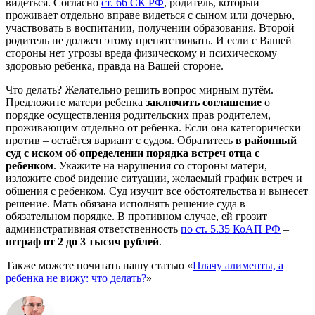
видеться. Согласно
ст. 66 СК РФ
, родитель, который
проживает отдельно вправе видеться с сыном или дочерью,
участвовать в воспитании, получении образования. Второй
родитель не должен этому препятствовать. И если с Вашей
стороны нет угрозы вреда физическому и психическому
здоровью ребенка, правда на Вашей стороне.
Что делать? Желательно решить вопрос мирным путём.
Предложите матери ребенка
заключить соглашение
о
порядке осуществления родительских прав родителем,
проживающим отдельно от ребенка. Если она категорически
против – остаётся вариант с судом. Обратитесь
в районный
суд с иском об определении порядка встреч отца с
ребенком
. Укажите на нарушения со стороны матери,
изложите своё видение ситуации, желаемый график встреч и
общения с ребенком. Суд изучит все обстоятельства и вынесет
решение. Мать обязана исполнять решение суда в
обязательном порядке. В противном случае, ей грозит
административная ответственность
по ст. 5.35 КоАП РФ
–
штраф от 2 до 3 тысяч рублей
.
Также можете почитать нашу статью «
Плачу алименты, а
ребенка не вижу: что делать?
»