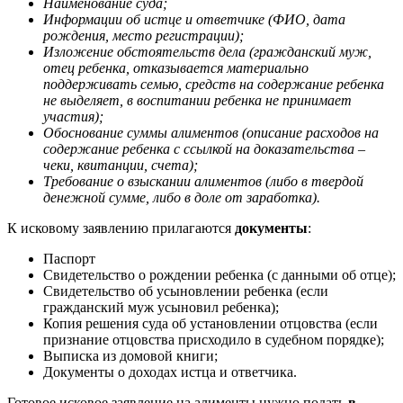
Наименование суда;
Информации об истце и ответчике (ФИО, дата
рождения, место регистрации);
Изложение обстоятельств дела (гражданский муж,
отец ребенка, отказывается материально
поддерживать семью, средств на содержание ребенка
не выделяет, в воспитании ребенка не принимает
участия);
Обоснование суммы алиментов (описание расходов на
содержание ребенка с ссылкой на доказательства –
чеки, квитанции, счета);
Требование о взыскании алиментов (либо в твердой
денежной сумме, либо в доле от заработка).
К исковому заявлению прилагаются
документы
:
Паспорт
Свидетельство о рождении ребенка (с данными об отце);
Свидетельство об усыновлении ребенка (если
гражданский муж усыновил ребенка);
Копия решения суда об установлении отцовства (если
признание отцовства присходило в судебном порядке);
Выписка из домовой книги;
Документы о доходах истца и ответчика.
Готовое исковое заявление на алименты нужно подать
в