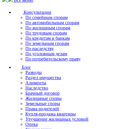
Все меню
Консультации
По семейным спорам
По автомобильным спорам
По жилищным спорам
По трудовым спорам
По кредитам и банкам
По земельным спорам
По наследству
По уголовным делам
По потребительскому праву
Блог
Разводы
Раздел имущества
Алименты
Наследство
Брачный договор
Жилищные споры
Земельные споры
Права родителей
Купля-продажа квартиры
Улучшение жилищных условий
Опека