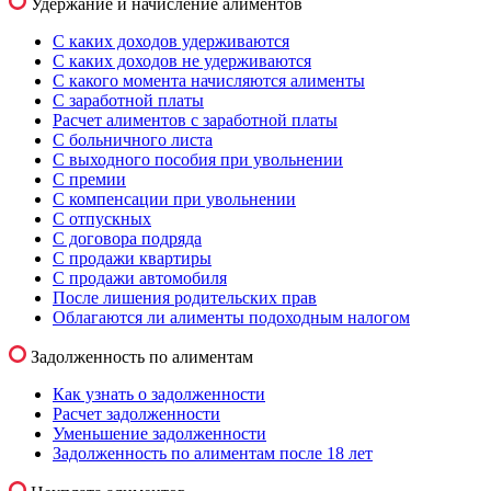
Удержание и начисление алиментов
С каких доходов удерживаются
С каких доходов не удерживаются
С какого момента начисляются алименты
С заработной платы
Расчет алиментов с заработной платы
С больничного листа
С выходного пособия при увольнении
С премии
С компенсации при увольнении
С отпускных
С договора подряда
С продажи квартиры
С продажи автомобиля
После лишения родительских прав
Облагаются ли алименты подоходным налогом
Задолженность по алиментам
Как узнать о задолженности
Расчет задолженности
Уменьшение задолженности
Задолженность по алиментам после 18 лет