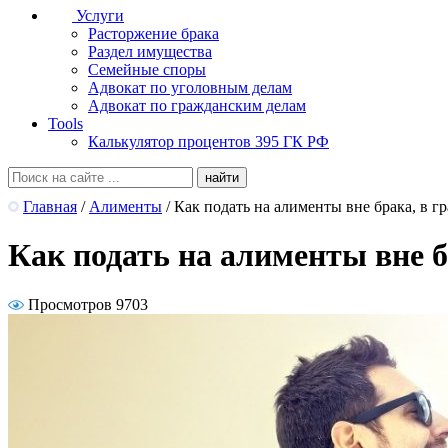
Услуги
Расторжение брака
Раздел имущества
Семейные споры
Адвокат по уголовным делам
Адвокат по гражданским делам
Tools
Калькулятор процентов 395 ГК РФ
Главная
/
Алименты
/
Как подать на алименты вне брака, в гр
Как подать на алименты вне б
Просмотров 9703