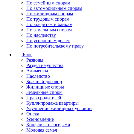
По семейным спорам
По автомобильным спорам
По жилищным спорам
По трудовым спорам
По кредитам и банкам
По земельным спорам
По наследству
По уголовным делам
По потребительскому праву
Блог
Разводы
Раздел имущества
Алименты
Наследство
Брачный договор
Жилищные споры
Земельные споры
Права родителей
Купля-продажа квартиры
Улучшение жилищных условий
Опека
Усыновление
Конфликт с соседями
Молодая семья