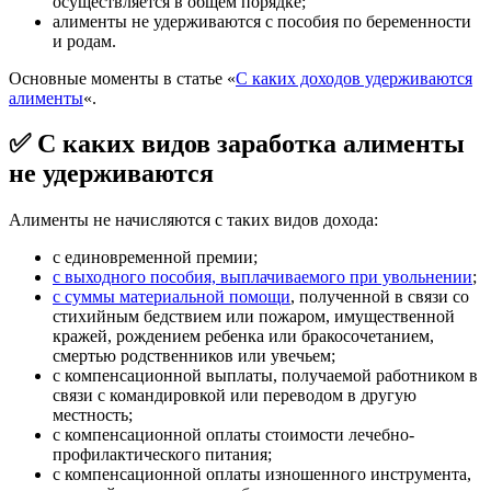
осуществляется в общем порядке;
алименты не удерживаются с пособия по беременности
и родам.
Основные моменты в статье «
С каких доходов удерживаются
алименты
«.
✅ С каких видов заработка алименты
не удерживаются
Алименты не начисляются с таких видов дохода:
с единовременной премии;
с выходного пособия, выплачиваемого при увольнении
;
с суммы материальной помощи
, полученной в связи со
стихийным бедствием или пожаром, имущественной
кражей, рождением ребенка или бракосочетанием,
смертью родственников или увечьем;
с компенсационной выплаты, получаемой работником в
связи с командировкой или переводом в другую
местность;
с компенсационной оплаты стоимости лечебно-
профилактического питания;
с компенсационной оплаты изношенного инструмента,