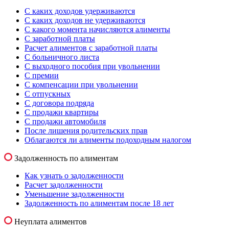
С каких доходов удерживаются
С каких доходов не удерживаются
С какого момента начисляются алименты
С заработной платы
Расчет алиментов с заработной платы
С больничного листа
С выходного пособия при увольнении
С премии
С компенсации при увольнении
С отпускных
С договора подряда
С продажи квартиры
С продажи автомобиля
После лишения родительских прав
Облагаются ли алименты подоходным налогом
Задолженность по алиментам
Как узнать о задолженности
Расчет задолженности
Уменьшение задолженности
Задолженность по алиментам после 18 лет
Неуплата алиментов