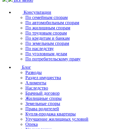
Все меню
Консультации
По семейным спорам
По автомобильным спорам
По жилищным спорам
По трудовым спорам
По кредитам и банкам
По земельным спорам
По наследству
По уголовным делам
По потребительскому праву
Блог
Разводы
Раздел имущества
Алименты
Наследство
Брачный договор
Жилищные споры
Земельные споры
Права родителей
Купля-продажа квартиры
Улучшение жилищных условий
Опека