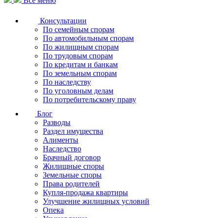
Все меню
Консультации
По семейным спорам
По автомобильным спорам
По жилищным спорам
По трудовым спорам
По кредитам и банкам
По земельным спорам
По наследству
По уголовным делам
По потребительскому праву
Блог
Разводы
Раздел имущества
Алименты
Наследство
Брачный договор
Жилищные споры
Земельные споры
Права родителей
Купля-продажа квартиры
Улучшение жилищных условий
Опека