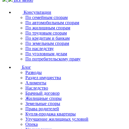
Все меню
Консультации
По семейным спорам
По автомобильным спорам
По жилищным спорам
По трудовым спорам
По кредитам и банкам
По земельным спорам
По наследству
По уголовным делам
По потребительскому праву
Блог
Разводы
Раздел имущества
Алименты
Наследство
Брачный договор
Жилищные споры
Земельные споры
Права родителей
Купля-продажа квартиры
Улучшение жилищных условий
Опека