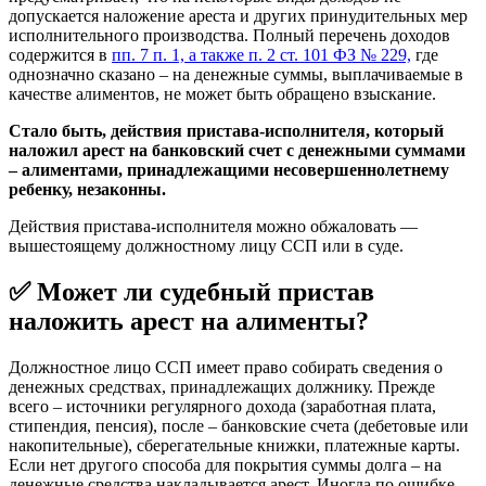
допускается наложение ареста и других принудительных мер
исполнительного производства. Полный перечень доходов
содержится в
пп. 7 п. 1, а также п. 2 ст. 101 ФЗ № 229,
где
однозначно сказано – на денежные суммы, выплачиваемые в
качестве алиментов, не может быть обращено взыскание.
Стало быть, действия пристава-исполнителя, который
наложил арест на банковский счет с денежными суммами
– алиментами, принадлежащими несовершеннолетнему
ребенку, незаконны.
Действия пристава-исполнителя можно обжаловать —
вышестоящему должностному лицу ССП или в суде.
✅ Может ли судебный пристав
наложить арест на алименты?
Должностное лицо ССП имеет право собирать сведения о
денежных средствах, принадлежащих должнику. Прежде
всего – источники регулярного дохода (заработная плата,
стипендия, пенсия), после – банковские счета (дебетовые или
накопительные), сберегательные книжки, платежные карты.
Если нет другого способа для покрытия суммы долга – на
денежные средства накладывается арест. Иногда по ошибке