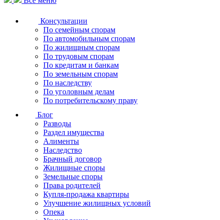
Все меню
Консультации
По семейным спорам
По автомобильным спорам
По жилищным спорам
По трудовым спорам
По кредитам и банкам
По земельным спорам
По наследству
По уголовным делам
По потребительскому праву
Блог
Разводы
Раздел имущества
Алименты
Наследство
Брачный договор
Жилищные споры
Земельные споры
Права родителей
Купля-продажа квартиры
Улучшение жилищных условий
Опека