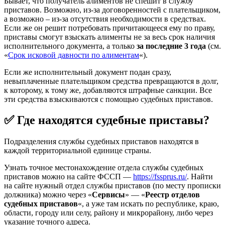
Бывает, что получатель алиментов не спешит в службу
приставов. Возможно, из-за договоренностей с плательщиком,
а возможно – из-за отсутствия необходимости в средствах.
Если же он решит потребовать причитающееся ему по праву,
приставы смогут взыскать алименты не за весь срок наличия
исполнительного документа, а только
за последние 3 года
(см.
«
Срок исковой давности по алиментам
«).
Если же исполнительный документ подан сразу,
невыплаченные плательщиком средства превращаются в долг,
к которому, к тому же, добавляются штрафные санкции. Все
эти средства взыскиваются с помощью судебных приставов.
✅ Где находятся судебные приставы?
Подразделения службы судебных приставов находятся в
каждой территориальной единице страны.
Узнать точное местонахождение отдела службы судебных
приставов можно на сайте ФССП —
https://fssprus.ru/
. Найти
на сайте нужный отдел службы приставов (по месту прописки
должника) можно через «
Сервисы
» — «
Реестр отделов
судебных приставов
«, а уже там искать по республике, краю,
области, городу или селу, району и микрорайону, либо через
указание точного адреса.