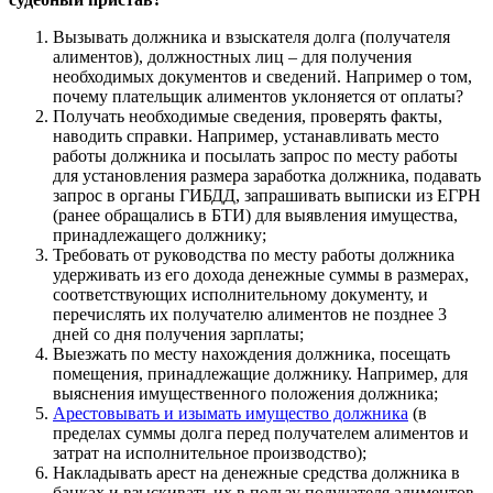
Вызывать должника и взыскателя долга (получателя
алиментов), должностных лиц – для получения
необходимых документов и сведений. Например о том,
почему плательщик алиментов уклоняется от оплаты?
Получать необходимые сведения, проверять факты,
наводить справки. Например, устанавливать место
работы должника и посылать запрос по месту работы
для установления размера заработка должника, подавать
запрос в органы ГИБДД, запрашивать выписки из ЕГРН
(ранее обращались в БТИ) для выявления имущества,
принадлежащего должнику;
Требовать от руководства по месту работы должника
удерживать из его дохода денежные суммы в размерах,
соответствующих исполнительному документу, и
перечислять их получателю алиментов не позднее 3
дней со дня получения зарплаты;
Выезжать по месту нахождения должника, посещать
помещения, принадлежащие должнику. Например, для
выяснения имущественного положения должника;
Арестовывать и изымать имущество должника
(в
пределах суммы долга перед получателем алиментов и
затрат на исполнительное производство);
Накладывать арест на денежные средства должника в
банках и взыскивать их в пользу получателя алиментов