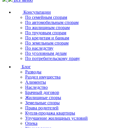
Все меню
Консультации
По семейным спорам
По автомобильным спорам
По жилищным спорам
По трудовым спорам
По кредитам и банкам
По земельным спорам
По наследству
По уголовным делам
По потребительскому праву
Блог
Разводы
Раздел имущества
Алименты
Наследство
Брачный договор
Жилищные споры
Земельные споры
Права родителей
Купля-продажа квартиры
Улучшение жилищных условий
Опека