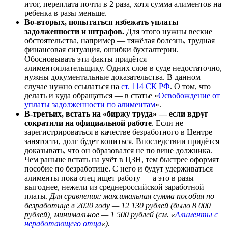
итог, переплата почти в 2 раза, хотя сумма алиментов на
ребенка в разы меньше.
Во-вторых, попытаться избежать уплаты
задолженности и штрафов.
Для этого нужны веские
обстоятельства, например — тяжёлая болезнь, трудная
финансовая ситуация, ошибки бухгалтерии.
Обосновывать эти факты придётся
алиментоплательщику. Одних слов в суде недостаточно,
нужны документальные доказательства. В данном
случае нужно ссылаться на
ст. 114 СК РФ
. О том, что
делать и куда обращаться — в статье «
Освобождение от
уплаты задолженности по алиментам
«.
В-третьих, встать на «биржу труда» — если вдруг
сократили на официальной работе
. Если не
зарегистрироваться в качестве безработного в Центре
занятости, долг будет копиться. Впоследствии придётся
доказывать, что он образовался не по вине должника.
Чем раньше встать на учёт в ЦЗН, тем быстрее оформят
пособие по безработице. С него и будут удерживаться
алименты пока отец ищет работу — а это в разы
выгоднее, нежели из среднероссийской заработной
платы.
Для сравнения: максимальная сумма пособия по
безработице в 2020 году — 12 130 рублей (было 8 000
рублей), минимальное — 1 500 рублей (см. «
Алименты с
неработающего отца
«).