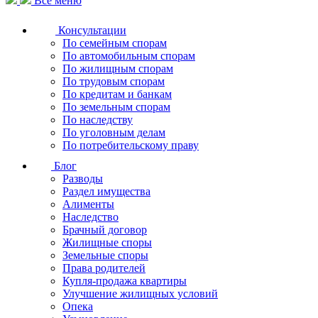
Все меню
Консультации
По семейным спорам
По автомобильным спорам
По жилищным спорам
По трудовым спорам
По кредитам и банкам
По земельным спорам
По наследству
По уголовным делам
По потребительскому праву
Блог
Разводы
Раздел имущества
Алименты
Наследство
Брачный договор
Жилищные споры
Земельные споры
Права родителей
Купля-продажа квартиры
Улучшение жилищных условий
Опека