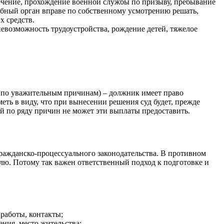
лечение, прохождение военной службы по призыву, пребывание
дебный орган вправе по собственному усмотрению решать,
х средств.
невозможность трудоустройства, рождение детей, тяжелое
г по уважительным причинам) – должник имеет право
еть в виду, что при вынесении решения суд будет, прежде
ый по ряду причин не может эти выплаты предоставить.
гражданско-процессуального законодательства. В противном
телю. Потому так важен ответственный подход к подготовке и
 работы, контакты;
ния, место жительства;