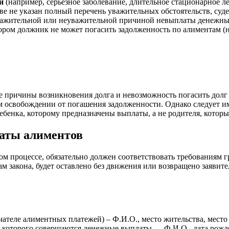
и
(например, серьезное заболевание, длительное стационарное 
тве не указан полный перечень уважительных обстоятельств, су
 уважительной или неуважительной причиной невыплаты денежны
тором должник не может погасить задолженность по алиментам (
ые причины возникновения долга и невозможность погасить дол
м освобождении от погашения задолженности. Однако следует им
ебенка, которому предназначены выплаты, а не родителя, котор
латы алиментов
ом процессе, обязательно должен соответствовать требованиям 
мам закона, будет оставлено без движения или возвращено заяви
чателе алиментных платежей) – Ф.И.О., место жительства, место
у которого совершаются денежные выплаты — Ф.И.О., дата рожде