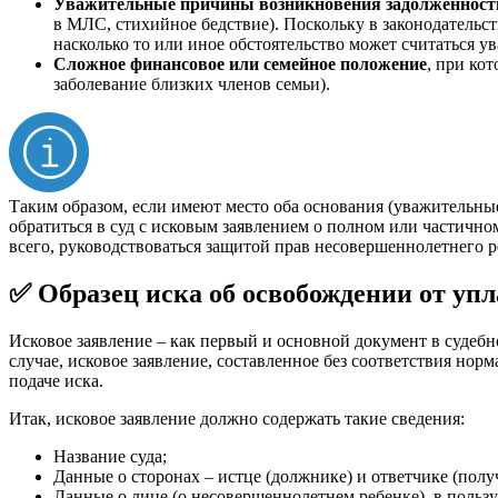
Уважительные причины возникновения задолженност
в МЛС, стихийное бедствие). Поскольку в законодательс
насколько то или иное обстоятельство может считаться
Сложное финансовое или семейное положение
, при ко
заболевание близких членов семьи).
Таким образом, если имеют место оба основания (уважительн
обратиться в суд с исковым заявлением о полном или частично
всего, руководствоваться защитой прав несовершеннолетнего р
✅ Образец иска об освобождении от уп
Исковое заявление – как первый и основной документ в судебн
случае, исковое заявление, составленное без соответствия нор
подаче иска.
Итак, исковое заявление должно содержать такие сведения:
Название суда;
Данные о сторонах – истце (должнике) и ответчике (полу
Данные о лице (о несовершеннолетнем ребенке), в польз