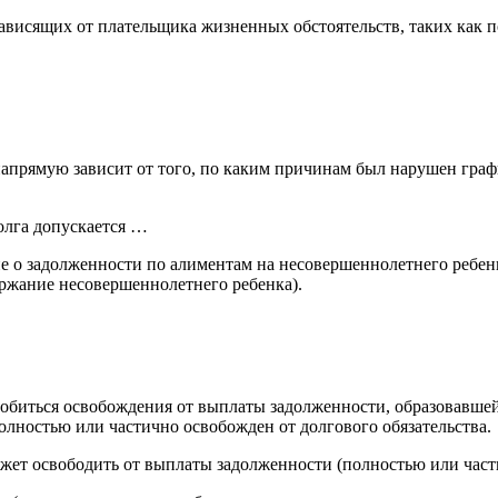
висящих от плательщика жизненных обстоятельств, таких как по
напрямую зависит от того, по каким причинам был нарушен гра
олга допускается …
 не о задолженности по алиментам на несовершеннолетнего ребен
ержание несовершеннолетнего ребенка).
 добиться освобождения от выплаты задолженности, образовавш
полностью или частично освобожден от долгового обязательства.
ожет освободить от выплаты задолженности (полностью или част