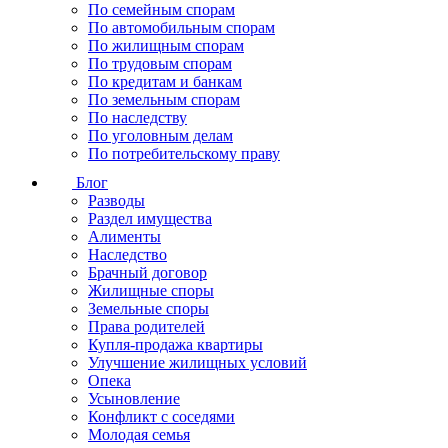
По семейным спорам
По автомобильным спорам
По жилищным спорам
По трудовым спорам
По кредитам и банкам
По земельным спорам
По наследству
По уголовным делам
По потребительскому праву
Блог
Разводы
Раздел имущества
Алименты
Наследство
Брачный договор
Жилищные споры
Земельные споры
Права родителей
Купля-продажа квартиры
Улучшение жилищных условий
Опека
Усыновление
Конфликт с соседями
Молодая семья