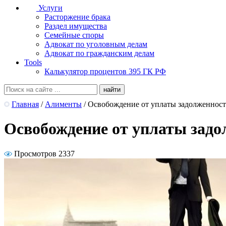
Услуги
Расторжение брака
Раздел имущества
Семейные споры
Адвокат по уголовным делам
Адвокат по гражданским делам
Tools
Калькулятор процентов 395 ГК РФ
Главная
/
Алименты
/
Освобождение от уплаты задолженност
Освобождение от уплаты задо
Просмотров 2337