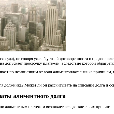
за суда), не говоря уже об устной договоренности о предоставл
на допускает просрочку платежей, вследствие которой образует
никает по независящим от воли алиментоплательщика причинам, 
я должника? Может ли он рассчитывать на списание долга и о
латы алиментного долга
 по алиментным платежам возникает вследствие таких причин: