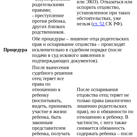
или ЭКО). Отказаться или
родительскими
оспорить отцовство,
правами;
установленное при таких
- преступление
обстоятельствах, уже
против ребенка,
нельзя (
ст. 52
СК РФ).
других близких
родственников.
Обе процедуры – лишение отца родительских
прав и оспаривание отцовства – происходят
Процедура
исключительно в судебном порядке (после
подачи в суд искового заявления и
подтверждающих документов).
После вынесения
судебного решения
отец теряет все
права по
отношению к
После оспаривания
ребенку
отцовства отец теряет не
(воспитывать,
только права (аналогично
видеть, принимать
лишению родительских
участие в жизни
прав), но и обязанности по
ребенка, быть
отношению к ребенку. В
законным
частности, с него также
представителем
снимается обязанность
ребенка, получать
содержать ребенка – после