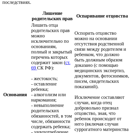
последствиях.
Лишение
Оспаривание отцовства
родительских прав
Лишить отца
родительских прав
Оспорить отцовство
можно
можно на основании
исключительно по
отсутствия родственной
основаниям,
связи между родителем и
полный и закрытый
ребенком, что должно
перечень которых
быть должным образом
содержит закон (
ст.
доказано (с помощью
69
СК РФ):
медицинских экспертиз,
документов, фотоснимков,
- жестокость;
писем, свидетельских
- оставление
показаний).
ребенка;
Основания
- алкоголизм или
Исключение составляют
наркомания;
случаи, когда отец
- невыполнение
добровольно признал
родительских
отцовство, зная, что
обязанностей, в том
ребенок происходит от
числе, обязанности
него (включая случаи
содержать ребенка;
суррогатного материнства
- злоупотребление