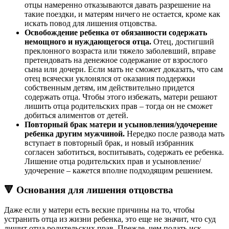
отцы намеренно отказываются давать разрешение на
такие поездки, и матерям ничего не остается, кроме как
искать повод для лишения отцовства.
Освобождение ребенка от обязанности содержать
немощного и нуждающегося отца.
Отец, достигший
преклонного возраста или тяжело заболевший, вправе
претендовать на денежное содержание от взрослого
сына или дочери. Если мать не сможет доказать, что сам
отец всячески уклонялся от оказания поддержки
собственным детям, им действительно придется
содержать отца. Чтобы этого избежать, матери решают
лишить отца родительских прав – тогда он не сможет
добиться алиментов от детей.
Повторный брак матери и усыновления/удочерение
ребенка другим мужчиной.
Нередко после развода мать
вступает в повторный брак, и новый избранник
согласен заботиться, воспитывать, содержать ее ребенка.
Лишение отца родительских прав и усыновление/
удочерение – кажется вполне подходящим решением.
🔻 Основания для лишения отцовства
Даже если у матери есть веские причины на то, чтобы
устранить отца из жизни ребенка, это еще не значит, что суд
лишит отца родительских прав. Прежде, чем подать иск,