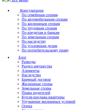
Все меню
Консультации
По семейным спорам
По автомобильным спорам
По жилищным спорам
По трудовым спорам
По кредитам и банкам
По земельным спорам
По наследству
По уголовным делам
По потребительскому праву
Блог
Разводы
Раздел имущества
Алименты
Наследство
Брачный договор
Жилищные споры
Земельные споры
Права родителей
Купля-продажа квартиры
Улучшение жилищных условий
Опека