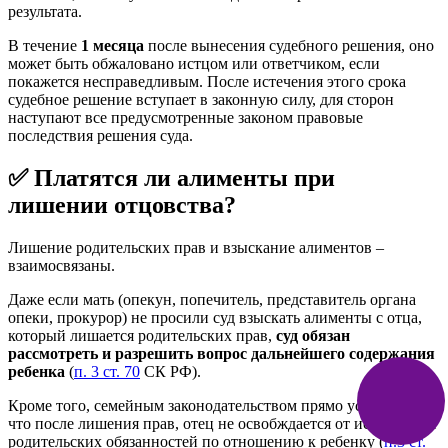
результата.
В течение
1 месяца
после вынесения судебного решения, оно
может быть обжаловано истцом или ответчиком, если
покажется несправедливым. После истечения этого срока
судебное решение вступает в законную силу, для сторон
наступают все предусмотренные законом правовые
последствия решения суда.
✅ Платятся ли алименты при
лишении отцовства?
Лишение родительских прав и взыскание алиментов –
взаимосвязаны.
Даже если мать (опекун, попечитель, представитель органа
опеки, прокурор) не просили суд взыскать алименты с отца,
который лишается родительских прав,
суд обязан
рассмотреть и разрешить вопрос дальнейшего содержания
ребенка
(
п. 3 ст. 70
СК РФ).
Кроме того, семейным законодательством прямо установлено,
что после лишения прав, отец не освобждается от исполнения
родительских обязанностей по отношению к ребенку (
п.3 ст.