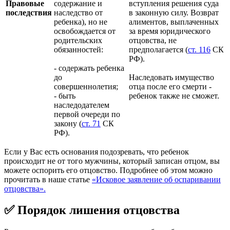
Правовые
содержание и
вступления решения суда
последствия
наследство от
в законную силу. Возврат
ребенка), но не
алиментов, выплаченных
освобождается от
за время юридического
родительских
отцовства, не
обязанностей:
предполагается (
ст. 116
СК
РФ).
- содержать ребенка
до
Наследовать имущество
совершеннолетия;
отца после его смерти -
- быть
ребенок также не сможет.
наследодателем
первой очереди по
закону (
ст. 71
СК
РФ).
Если у Вас есть основания подозревать, что ребенок
происходит не от того мужчины, который записан отцом, вы
можете оспорить его отцовство. Подробнее об этом можно
прочитать в наше статье
«Исковое заявление об оспаривании
отцовства».
✅ Порядок лишения отцовства