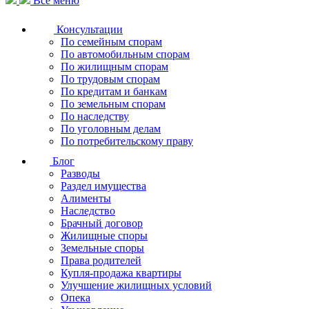
Все меню
Консультации
По семейным спорам
По автомобильным спорам
По жилищным спорам
По трудовым спорам
По кредитам и банкам
По земельным спорам
По наследству
По уголовным делам
По потребительскому праву
Блог
Разводы
Раздел имущества
Алименты
Наследство
Брачный договор
Жилищные споры
Земельные споры
Права родителей
Купля-продажа квартиры
Улучшение жилищных условий
Опека