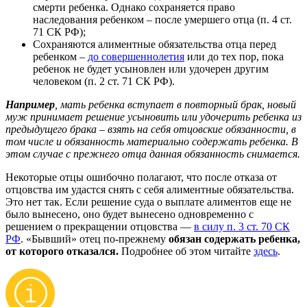
смерти ребенка. Однако сохраняется право
наследования ребенком – после умершего отца (п. 4 ст.
71 СК РФ);
Сохраняются алиментные обязательства отца перед
ребенком –
до совершеннолетия
или до тех пор, пока
ребенок не будет усыновлен или удочерен другим
человеком (п. 2 ст. 71 СК РФ).
Например
, мать ребенка вступает в повторный брак, новый
муж принимает решение усыновить или удочерить ребенка из
предыдущего брака – взять на себя отцовские обязанности, в
том числе и обязанность материально содержать ребенка. В
этом случае с прежнего отца данная обязанность снимается.
Некоторые отцы ошибочно полагают, что после отказа от
отцовства им удастся снять с себя алиментные обязательства.
Это нет так. Если решение суда о выплате алиментов еще не
было вынесено, оно будет вынесено одновременно с
решением о прекращении отцовства —
в силу п. 3 ст. 70 СК
РФ
. «Бывший» отец по-прежнему
обязан содержать ребенка,
от которого отказался.
Подробнее об этом читайте
здесь
.