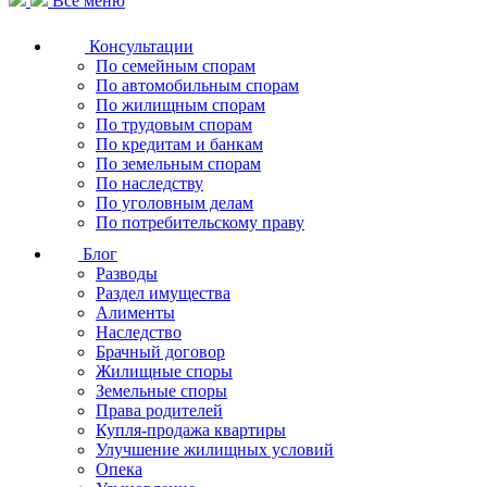
Все меню
Консультации
По семейным спорам
По автомобильным спорам
По жилищным спорам
По трудовым спорам
По кредитам и банкам
По земельным спорам
По наследству
По уголовным делам
По потребительскому праву
Блог
Разводы
Раздел имущества
Алименты
Наследство
Брачный договор
Жилищные споры
Земельные споры
Права родителей
Купля-продажа квартиры
Улучшение жилищных условий
Опека