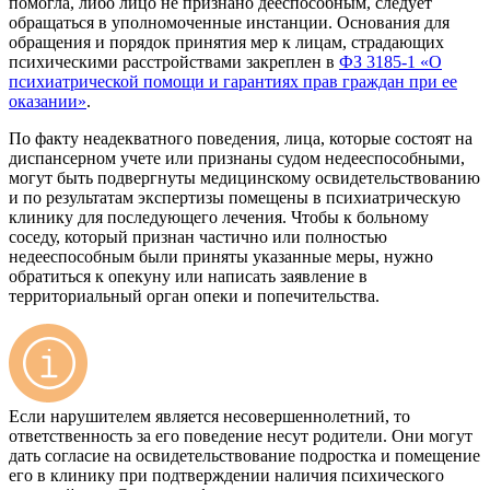
помогла, либо лицо не признано дееспособным, следует
обращаться в уполномоченные инстанции. Основания для
обращения и порядок принятия мер к лицам, страдающих
психическими расстройствами закреплен в
ФЗ 3185-1 «О
психиатрической помощи и гарантиях прав граждан при ее
оказании»
.
По факту неадекватного поведения, лица, которые состоят на
диспансерном учете или признаны судом недееспособными,
могут быть подвергнуты медицинскому освидетельствованию
и по результатам экспертизы помещены в психиатрическую
клинику для последующего лечения. Чтобы к больному
соседу, который признан частично или полностью
недееспособным были приняты указанные меры, нужно
обратиться к опекуну или написать заявление в
территориальный орган опеки и попечительства.
Если нарушителем является несовершеннолетний, то
ответственность за его поведение несут родители. Они могут
дать согласие на освидетельствование подростка и помещение
его в клинику при подтверждении наличия психического