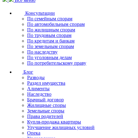
Все меню
Консультации
По семейным спорам
По автомобильным спорам
По жилищным спорам
По трудовым спорам
По кредитам и банкам
По земельным спорам
По наследству
По уголовным делам
По потребительскому праву
Блог
Разводы
Раздел имущества
Алименты
Наследство
Брачный договор
Жилищные споры
Земельные споры
Права родителей
Купля-продажа квартиры
Улучшение жилищных условий
Опека