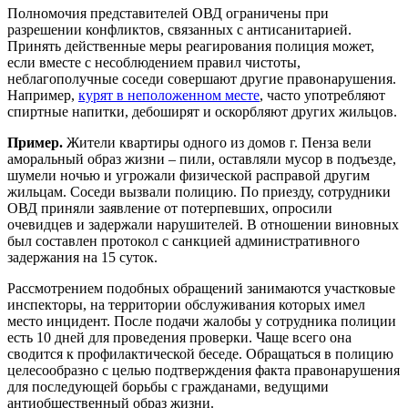
Полномочия представителей ОВД ограничены при
разрешении конфликтов, связанных с антисанитарией.
Принять действенные меры реагирования полиция может,
если вместе с несоблюдением правил чистоты,
неблагополучные соседи совершают другие правонарушения.
Например,
курят в неположенном месте
, часто употребляют
спиртные напитки, дебоширят и оскорбляют других жильцов.
Пример.
Жители квартиры одного из домов г. Пенза вели
аморальный образ жизни – пили, оставляли мусор в подъезде,
шумели ночью и угрожали физической расправой другим
жильцам. Соседи вызвали полицию. По приезду, сотрудники
ОВД приняли заявление от потерпевших, опросили
очевидцев и задержали нарушителей. В отношении виновных
был составлен протокол с санкцией административного
задержания на 15 суток.
Рассмотрением подобных обращений занимаются участковые
инспекторы, на территории обслуживания которых имел
место инцидент. После подачи жалобы у сотрудника полиции
есть 10 дней для проведения проверки. Чаще всего она
сводится к профилактической беседе. Обращаться в полицию
целесообразно с целью подтверждения факта правонарушения
для последующей борьбы с гражданами, ведущими
антиобщественный образ жизни.