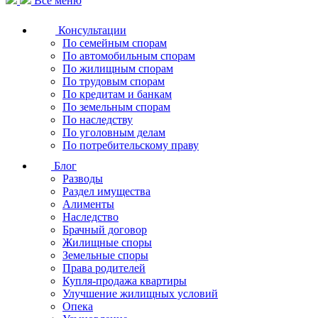
Все меню
Консультации
По семейным спорам
По автомобильным спорам
По жилищным спорам
По трудовым спорам
По кредитам и банкам
По земельным спорам
По наследству
По уголовным делам
По потребительскому праву
Блог
Разводы
Раздел имущества
Алименты
Наследство
Брачный договор
Жилищные споры
Земельные споры
Права родителей
Купля-продажа квартиры
Улучшение жилищных условий
Опека