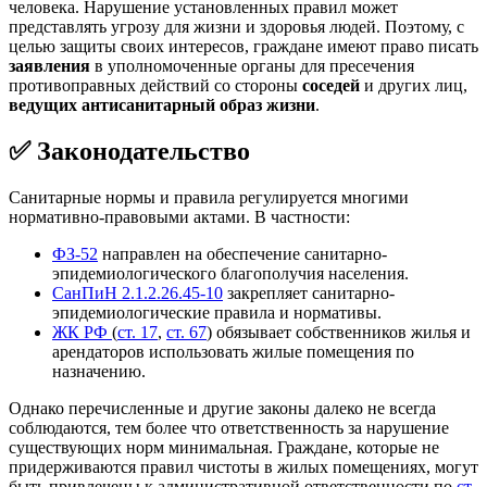
человека. Нарушение установленных правил может
представлять угрозу для жизни и здоровья людей. Поэтому, с
целью защиты своих интересов, граждане имеют право писать
заявления
в уполномоченные органы для пресечения
противоправных действий со стороны
соседей
и других лиц,
ведущих антисанитарный образ жизни
.
✅ Законодательство
Санитарные нормы и правила регулируется многими
нормативно-правовыми актами. В частности:
ФЗ-52
направлен на обеспечение санитарно-
эпидемиологического благополучия населения.
СанПиН 2.1.2.26.45-10
закрепляет санитарно-
эпидемиологические правила и нормативы.
ЖК РФ
(
ст. 17
,
ст. 67
) обязывает собственников жилья и
арендаторов использовать жилые помещения по
назначению.
Однако перечисленные и другие законы далеко не всегда
соблюдаются, тем более что ответственность за нарушение
существующих норм минимальная. Граждане, которые не
придерживаются правил чистоты в жилых помещениях, могут
быть привлечены к административной ответственности по
ст.