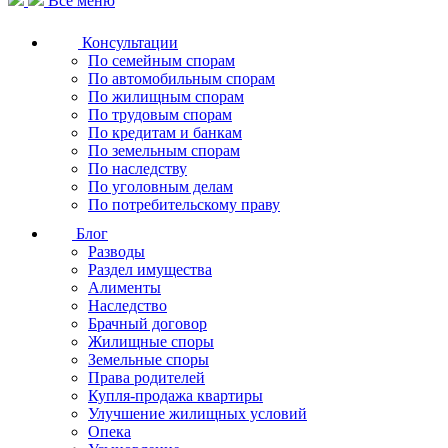
Все меню
Консультации
По семейным спорам
По автомобильным спорам
По жилищным спорам
По трудовым спорам
По кредитам и банкам
По земельным спорам
По наследству
По уголовным делам
По потребительскому праву
Блог
Разводы
Раздел имущества
Алименты
Наследство
Брачный договор
Жилищные споры
Земельные споры
Права родителей
Купля-продажа квартиры
Улучшение жилищных условий
Опека