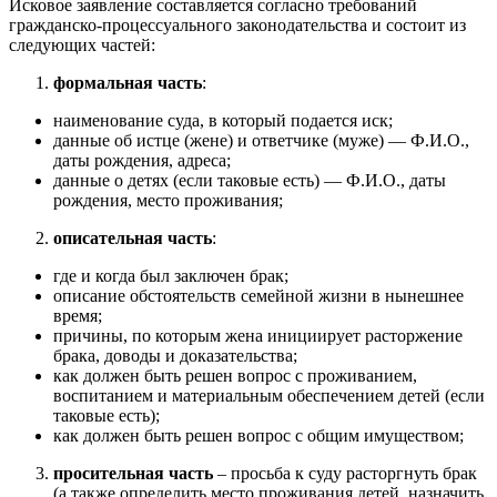
Исковое заявление составляется согласно требований
гражданско-процессуального законодательства и состоит из
следующих частей:
формальная часть
:
наименование суда, в который подается иск;
данные об истце (жене) и ответчике (муже) — Ф.И.О.,
даты рождения, адреса;
данные о детях (если таковые есть) — Ф.И.О., даты
рождения, место проживания;
описательная часть
:
где и когда был заключен брак;
описание обстоятельств семейной жизни в нынешнее
время;
причины, по которым жена инициирует расторжение
брака, доводы и доказательства;
как должен быть решен вопрос с проживанием,
воспитанием и материальным обеспечением детей (если
таковые есть);
как должен быть решен вопрос с общим имуществом;
просительная часть
– просьба к суду расторгнуть брак
(а также определить место проживания детей, назначить