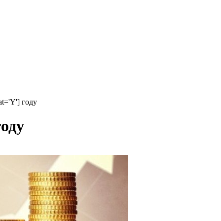
t='Y'] году
году