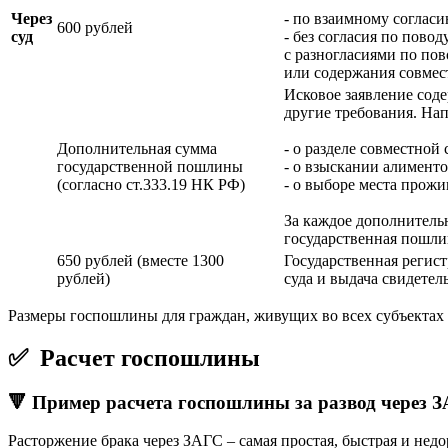
Через
- по взаимному соглас
600 рублей
суд
- без согласия по пово
с разногласиями по пов
или содержания совмес
Исковое заявление соде
другие требования. На
Дополнительная сумма
- о разделе совместной
государственной пошлины
- о взыскании алименто
(согласно ст.333.19 НК РФ)
- о выборе места прожи
За каждое дополнитель
государственная пошли
650 рублей (вместе 1300
Государственная регис
рублей)
суда и выдача свидетел
Размеры госпошлины для граждан, живущих во всех субъекта
✅
Расчет госпошлины
🔻 Пример расчета госпошлины за развод через 
Расторжение брака через ЗАГС – самая простая, быстрая и недо