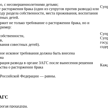
ию, с несовершеннолетними детьми;
Супр
ду расторжения брака (один из супругов против развода) или
оду раздела собственности, места проживания, воспитания
тных детей.
ржит не только требование о расторжении брака, но и
пример:
Супр
 собственности,
Супр
в,
госу
вания совестных детей).
соде
ное исковое требования должна быть внесена
на
трация развода в органе ЗАГС после вынесения решения
Кажд
ьства о расторжении брака
х Российской Федерации — равны.
ЗАГС
рогая процедура.