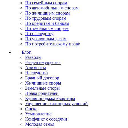
По семейным спорам
По автомобильным спорам
По жилищным спорам
По трудовым спорам
По кредитам и банкам
По земельным спорам
По наследству
По уголовным делам
По потребительскому праву
Блог
Разводы
Раздел имущества
Алименты
Наследство
Брачный договор
Жилищные споры
Земельные споры
Права родителей
Купля-продажа квартиры
Улучшение жилищных условий
Опека
Усыновление
Конфликт с соседями
Молодая семья