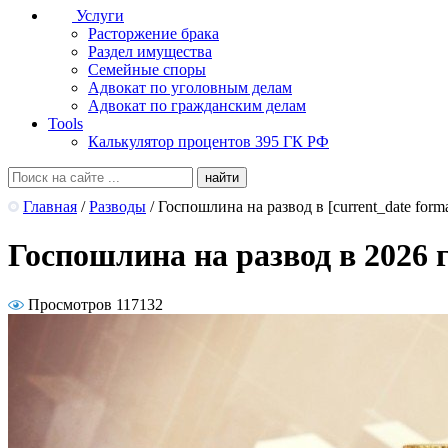
Услуги
Расторжение брака
Раздел имущества
Семейные споры
Адвокат по уголовным делам
Адвокат по гражданским делам
Tools
Калькулятор процентов 395 ГК РФ
Главная
/
Разводы
/
Госпошлина на развод в [current_date forma
Госпошлина на развод в 2026 
Просмотров 117132