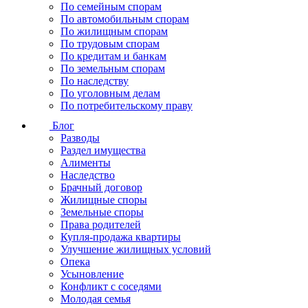
По семейным спорам
По автомобильным спорам
По жилищным спорам
По трудовым спорам
По кредитам и банкам
По земельным спорам
По наследству
По уголовным делам
По потребительскому праву
Блог
Разводы
Раздел имущества
Алименты
Наследство
Брачный договор
Жилищные споры
Земельные споры
Права родителей
Купля-продажа квартиры
Улучшение жилищных условий
Опека
Усыновление
Конфликт с соседями
Молодая семья