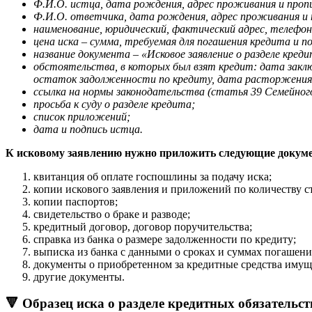
Ф.И.О. истца, дата рождения, адрес проживания и проп
Ф.И.О. ответчика, дата рождения, адрес проживания и 
наименование, юридический, фактический адрес, телефон
цена иска – сумма, требуемая для погашения кредита и 
название документа – «Исковое заявление о разделе креди
обстоятельства, в которых был взят кредит: дата заклю
остаток задолженности по кредиту, дата расторжения
ссылка на нормы законодательства (статья 39 Семейног
просьба к суду о разделе кредита;
список приложений;
дата и подпись истца.
К исковому заявлению нужно приложить следующие докум
квитанция об оплате госпошлины за подачу иска;
копии искового заявления и приложений по количеству стор
копии паспортов;
свидетельство о браке и разводе;
кредитный договор, договор поручительства;
справка из банка о размере задолженности по кредиту;
выписка из банка с данными о сроках и суммах погашени
документы о приобретенном за кредитные средства имуще
другие документы.
🔻 Образец иска о разделе кредитных обязательс