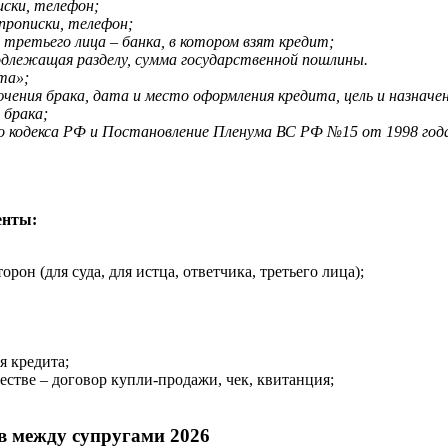
иски, телефон;
прописки, телефон;
 третьего лица – банка, в котором взят кредит;
подлежащая разделу, сумма государственной пошлины.
та»;
чения брака, дата и место оформления кредита, цель и назначе
 брака;
о кодекса РФ и Постановление Пленума ВС РФ №15 от 1998 года
енты:
он (для суда, для истца, ответчика, третьего лица);
я кредита;
стве – договор купли-продажи, чек, квитанция;
тв между супругами 2026