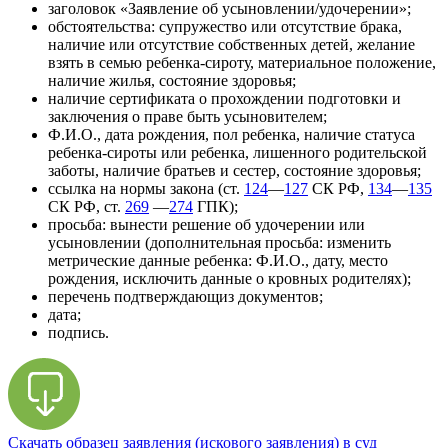
заголовок «Заявление об усыновлении/удочерении»;
обстоятельства: супружество или отсутствие брака,
наличие или отсутствие собственных детей, желание
взять в семью ребенка-сироту, материальное положение,
наличие жилья, состояние здоровья;
наличие сертификата о прохождении подготовки и
заключения о праве быть усыновителем;
Ф.И.О., дата рождения, пол ребенка, наличие статуса
ребенка-сироты или ребенка, лишенного родительской
заботы, наличие братьев и сестер, состояние здоровья;
ссылка на нормы закона (ст.
124
—
127
СК РФ,
134
—
135
СК РФ, ст.
269
—
274
ГПК);
просьба: вынести решение об удочерении или
усыновлении (дополнительная просьба: изменить
метрические данные ребенка: Ф.И.О., дату, место
рождения, исключить данные о кровных родителях);
перечень подтверждающиз документов;
дата;
подпись.
Скачать образец заявления (искового заявления) в суд