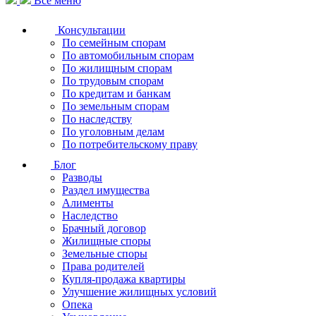
Все меню
Консультации
По семейным спорам
По автомобильным спорам
По жилищным спорам
По трудовым спорам
По кредитам и банкам
По земельным спорам
По наследству
По уголовным делам
По потребительскому праву
Блог
Разводы
Раздел имущества
Алименты
Наследство
Брачный договор
Жилищные споры
Земельные споры
Права родителей
Купля-продажа квартиры
Улучшение жилищных условий
Опека