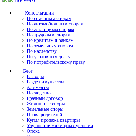
Все меню
Консультации
По семейным спорам
По автомобильным спорам
По жилищным спорам
По трудовым спорам
По кредитам и банкам
По земельным спорам
По наследству
По уголовным делам
По потребительскому праву
Блог
Разводы
Раздел имущества
Алименты
Наследство
Брачный договор
Жилищные споры
Земельные споры
Права родителей
Купля-продажа квартиры
Улучшение жилищных условий
Опека