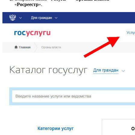
«
Росреестр
».