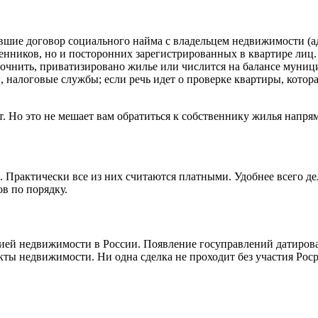
вшие договор социального найма с владельцем недвижимости (а
венников, но и посторонних зарегистрированных в квартире лиц.
очнить, приватизировано жилье или числится на балансе муниц
 налоговые службы; если речь идет о проверке квартиры, котор
. Но это не мешает вам обратиться к собственнику жилья напря
. Практически все из них считаются платными. Удобнее всего д
в по порядку.
цией недвижимости в России. Появление госуправлений датирова
екты недвижимости. Ни одна сделка не проходит без участия Рос