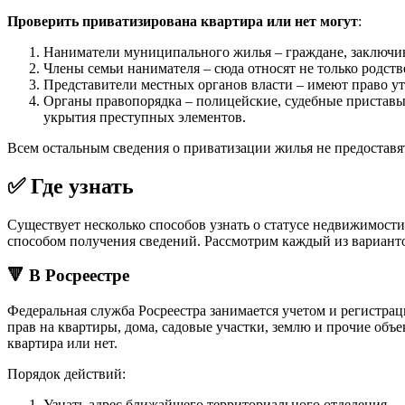
Проверить приватизирована квартира или нет могут
:
Наниматели муниципального жилья – граждане, заключи
Члены семьи нанимателя – сюда относят не только родст
Представители местных органов власти – имеют право ут
Органы правопорядка – полицейские, судебные приставы,
укрытия преступных элементов.
Всем остальным сведения о приватизации жилья не предоставят
✅ Где узнать
Существует несколько способов узнать о статусе недвижимости
способом получения сведений. Рассмотрим каждый из варианто
🔻 В Росреестре
Федеральная служба Росреестра занимается учетом и регистра
прав на квартиры, дома, садовые участки, землю и прочие объ
квартира или нет.
Порядок действий:
Узнать адрес ближайшего территориального отделения.