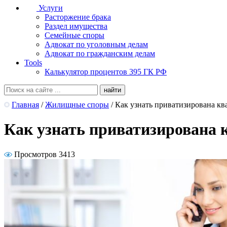
Услуги
Расторжение брака
Раздел имущества
Семейные споры
Адвокат по уголовным делам
Адвокат по гражданским делам
Tools
Калькулятор процентов 395 ГК РФ
Главная
/
Жилищные споры
/
Как узнать приватизирована кв
Как узнать приватизирована 
Просмотров 3413