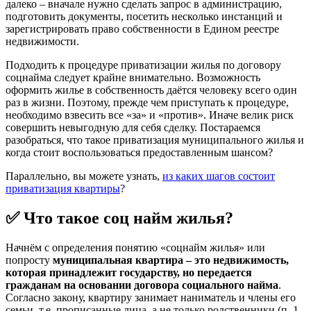
далеко – вначале нужно сделать запрос в администрацию,
подготовить документы, посетить несколько инстанций и
зарегистрировать право собственности в Едином реестре
недвижимости.
Подходить к процедуре приватизации жилья по договору
соцнайма следует крайне внимательно. Возможность
оформить жилье в собственность даётся человеку всего один
раз в жизни. Поэтому, прежде чем приступать к процедуре,
необходимо взвесить все «за» и «против». Иначе велик риск
совершить невыгодную для себя сделку. Постараемся
разобраться, что такое приватизация муниципального жилья и
когда стоит воспользоваться предоставленным шансом?
Параллельно, вы можете узнать,
из каких шагов состоит
приватизация квартиры
?
✅ Что такое соц найм жилья?
Начнём с определения понятию «соцнайм жилья» или
попросту
муниципальная квартира – это недвижимость,
которая принадлежит государству, но передается
гражданам на основании договора социального найма
.
Согласно закону, квартиру занимает наниматель и члены его
семьи, т.е. прописанные лица, а не только родственники (п. 1