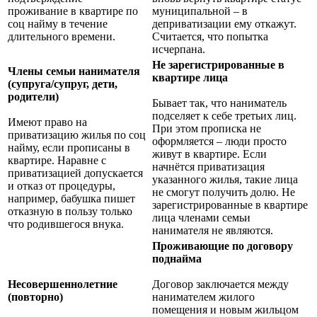
проживание в квартире по
муниципальной – в
соц найму в течение
деприватизации ему откажут.
длительного времени.
Считается, что попытка
исчерпана.
Не зарегистрированные в
Члены семьи нанимателя
квартире лица
(супруга/супруг, дети,
родители)
Бывает так, что наниматель
подселяет к себе третьих лиц.
Имеют право на
При этом прописка не
приватизацию жилья по соц
оформляется – люди просто
найму, если прописаны в
живут в квартире. Если
квартире. Наравне с
начнётся приватизация
приватизацией допускается
указанного жилья, такие лица
и отказ от процедуры,
не смогут получить долю. Не
например, бабушка пишет
зарегистрированные в квартире
отказную в пользу только
лица членами семьи
что родившегося внука.
нанимателя не являются.
Проживающие по договору
поднайма
Несовершеннолетние
Договор заключается между
(повторно)
нанимателем жилого
помещения и новым жильцом