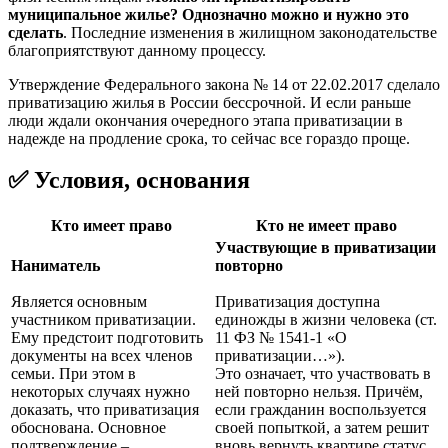
муниципальное жилье? Однозначно можно и нужно это
сделать
. Последние изменения в жилищном законодательстве
благоприятствуют данному процессу.
Утверждение Федерального закона № 14 от 22.02.2017 сделало
приватизацию жилья в России бессрочной. И если раньше
люди ждали окончания очередного этапа приватизации в
надежде на продление срока, то сейчас все гораздо проще.
✅ Условия, основания
Кто имеет право
Кто не имеет право
Участвующие в приватизации
Наниматель
повторно
Является основным
Приватизация доступна
участником приватизации.
единожды в жизни человека (ст.
Ему предстоит подготовить
11 ФЗ № 1541-1 «О
документы на всех членов
приватизации…»).
семьи. При этом в
Это означает, что участвовать в
некоторых случаях нужно
ней повторно нельзя. Причём,
доказать, что приватизация
если гражданин воспользуется
обоснована. Основное
своей попыткой, а затем решит
подтверждение –
вновь вернуть квартире статус