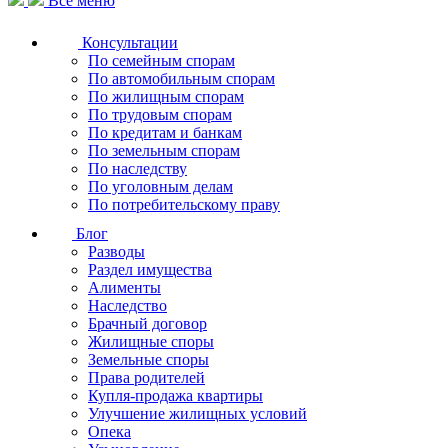
Все меню
Консультации
По семейным спорам
По автомобильным спорам
По жилищным спорам
По трудовым спорам
По кредитам и банкам
По земельным спорам
По наследству
По уголовным делам
По потребительскому праву
Блог
Разводы
Раздел имущества
Алименты
Наследство
Брачный договор
Жилищные споры
Земельные споры
Права родителей
Купля-продажа квартиры
Улучшение жилищных условий
Опека