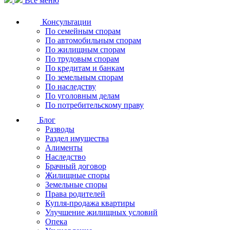
Все меню
Консультации
По семейным спорам
По автомобильным спорам
По жилищным спорам
По трудовым спорам
По кредитам и банкам
По земельным спорам
По наследству
По уголовным делам
По потребительскому праву
Блог
Разводы
Раздел имущества
Алименты
Наследство
Брачный договор
Жилищные споры
Земельные споры
Права родителей
Купля-продажа квартиры
Улучшение жилищных условий
Опека