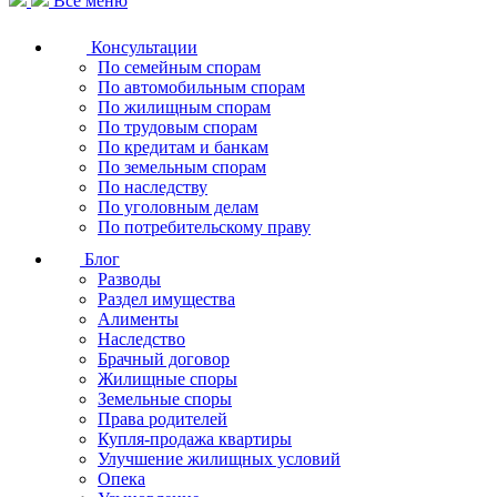
Все меню
Консультации
По семейным спорам
По автомобильным спорам
По жилищным спорам
По трудовым спорам
По кредитам и банкам
По земельным спорам
По наследству
По уголовным делам
По потребительскому праву
Блог
Разводы
Раздел имущества
Алименты
Наследство
Брачный договор
Жилищные споры
Земельные споры
Права родителей
Купля-продажа квартиры
Улучшение жилищных условий
Опека