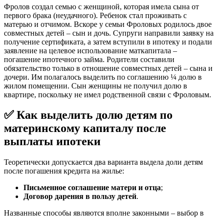
Фролов создал семью с женщиной, которая имела сына от
первого брака (неудачного). Ребенок стал проживать с
матерью и отчимом. Вскоре у семьи Фроловых родилось двое
совместных детей – сын и дочь. Супруги направили заявку на
получение сертификата, а затем вступили в ипотеку и подали
заявление на целевое использование маткапитала –
погашение ипотечного займа. Родители составили
обязательство только в отношение совместных детей – сына и
дочери. Им полагалось выделить по соглашению ¼ долю в
жилом помещении. Сын женщины не получил долю в
квартире, поскольку не имел родственной связи с Фроловым.
✅ Как выделить долю детям по
материнскому капиталу после
выплаты ипотеки
Теоретически допускается два варианта выдела доли детям
после погашения кредита на жилье:
Письменное соглашение матери и отца
;
Договор дарения
в пользу детей
.
Названные способы являются вполне законными – выбор в