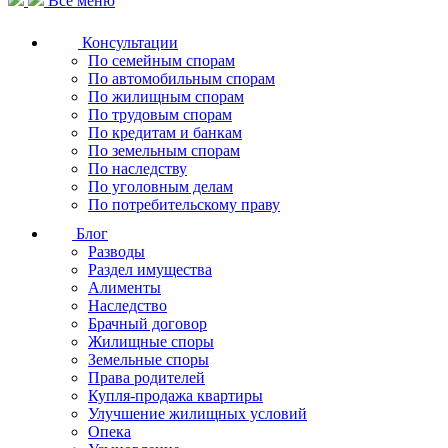
Все меню
Консультации
По семейным спорам
По автомобильным спорам
По жилищным спорам
По трудовым спорам
По кредитам и банкам
По земельным спорам
По наследству
По уголовным делам
По потребительскому праву
Блог
Разводы
Раздел имущества
Алименты
Наследство
Брачный договор
Жилищные споры
Земельные споры
Права родителей
Купля-продажа квартиры
Улучшение жилищных условий
Опека