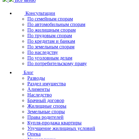
Все меню
Консультации
По семейным спорам
По автомобильным спорам
По жилищным спорам
По трудовым спорам
По кредитам и банкам
По земельным спорам
По наследству
По уголовным делам
По потребительскому праву
Блог
Разводы
Раздел имущества
Алименты
Наследство
Брачный договор
Жилищные споры
Земельные споры
Права родителей
Купля-продажа квартиры
Улучшение жилищных условий
Опека