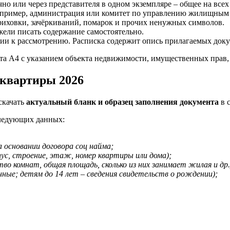
о или через представителя в одном экземпляре – общее на всех 
например, администрация или комитет по управлению жилищным
триховки, зачёркиваний, помарок и прочих ненужных символов.
ели писать содержание самостоятельно.
тии к рассмотрению. Расписка содержит опись прилагаемых док
та А4 с указанием объекта недвижимости, имущественных прав,
 квартиры 2026
скачать
актуальный бланк и образец заполнения документа
в 
следующих данных:
 основании договора соц найма;
пус, строение, этаж, номер квартиры или дома);
 комнат, общая площадь, сколько из них занимает жилая и др.
ные; детям до 14 лет – сведения свидетельств о рождении);