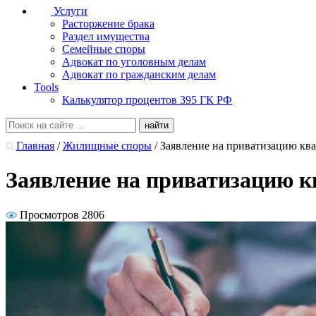
Услуги
Расторжение брака
Раздел имущества
Семейные споры
Адвокат по уголовным делам
Адвокат по гражданским делам
Tools
Калькулятор процентов 395 ГК РФ
Главная
/
Жилищные споры
/
Заявление на приватизацию кв
Заявление на приватизацию 
Просмотров 2806