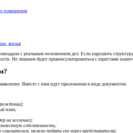
го помещения
иры, жилья
совпадали с реальным положением дел. Если нарушить структуру 
ности. Не лишним будет проконсультироваться с юристами нашег
ем?
аявление. Вместе с ним идут приложения в виде документов.
 рождении);
ый план;
ер на вселение);
 совместную собственность;
о соискателем, можно подать его через представителя);