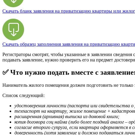
Скачать бланк заявления на приватизацию квартиры или жило
Скачать образец заполнения заявления на приватизацию кварт
Регистраторы смотрят, чтобы указанные в заявлении сведения 
подавать заявление, нужно проверить его на предмет достовер
✅ Что нужно подать вместе с заявлени
Наниматель жилого помещения должен подготовить не только з
Список следующий:
удостоверения личности (паспорта или свидетельства о
техпаспорт на квартиру, жилое помещение + кадастров
расширенная (архивная) выписка из домовой книги;
копия договора соц найма (либо более поздний аналог – орд
согласие второго супруга, если квартира оформляется в
доверенность (хотя заявление и должно подаваться личн