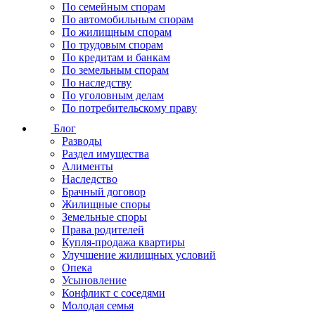
По семейным спорам
По автомобильным спорам
По жилищным спорам
По трудовым спорам
По кредитам и банкам
По земельным спорам
По наследству
По уголовным делам
По потребительскому праву
Блог
Разводы
Раздел имущества
Алименты
Наследство
Брачный договор
Жилищные споры
Земельные споры
Права родителей
Купля-продажа квартиры
Улучшение жилищных условий
Опека
Усыновление
Конфликт с соседями
Молодая семья