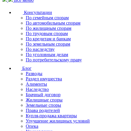
Все меню
Консультации
По семейным спорам
По автомобильным спорам
По жилищным спорам
По трудовым спорам
По кредитам и банкам
По земельным спорам
По наследству
По уголовным делам
По потребительскому праву
Блог
Разводы
Раздел имущества
Алименты
Наследство
Брачный договор
Жилищные споры
Земельные споры
Права родителей
Купля-продажа квартиры
Улучшение жилищных условий
Опека