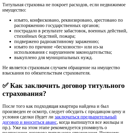
Титульная страховка не покроет расходов, если недвижимое
имущество:
изъято, конфисковано, реквизировано, арестовано по
распоряжению государственных органов;
пострадало в результате забастовок, военных действий,
стихийных бедствий, пожара;
подвержено радиоактивному заражению;
изъято по причине «бесхозности» или из-за
использования с нарушением законодательства;
выкуплено для муниципальных нужд.
Не является страховым случаем обращение на имущество
взыскания по обязательствам страхователя.
✅ Как заключить договор титульного
страхования?
После того как подходящая квартира найдена и был
произведен ее осмотр, следует обсудить с продавцом цену и
условия сделки (будет ли
заключаться предварительный
договор и вноситься аванс
, когда выпишутся все жильцы и
пр.). Уже на этом этапе рекомендуется упомянуть о
подписании договора титульного страхования. Честному