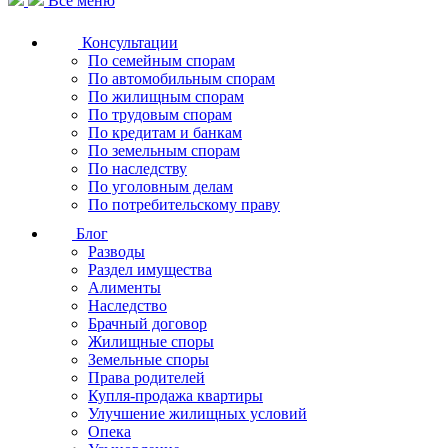
Все меню
Консультации
По семейным спорам
По автомобильным спорам
По жилищным спорам
По трудовым спорам
По кредитам и банкам
По земельным спорам
По наследству
По уголовным делам
По потребительскому праву
Блог
Разводы
Раздел имущества
Алименты
Наследство
Брачный договор
Жилищные споры
Земельные споры
Права родителей
Купля-продажа квартиры
Улучшение жилищных условий
Опека