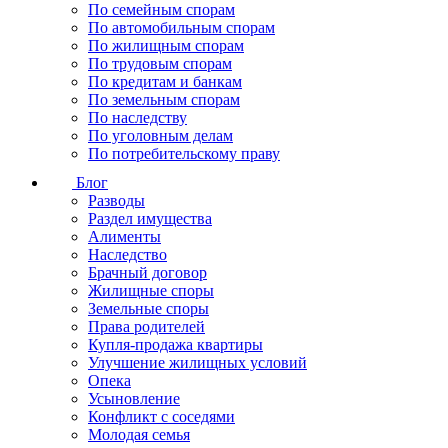
По семейным спорам
По автомобильным спорам
По жилищным спорам
По трудовым спорам
По кредитам и банкам
По земельным спорам
По наследству
По уголовным делам
По потребительскому праву
Блог
Разводы
Раздел имущества
Алименты
Наследство
Брачный договор
Жилищные споры
Земельные споры
Права родителей
Купля-продажа квартиры
Улучшение жилищных условий
Опека
Усыновление
Конфликт с соседями
Молодая семья