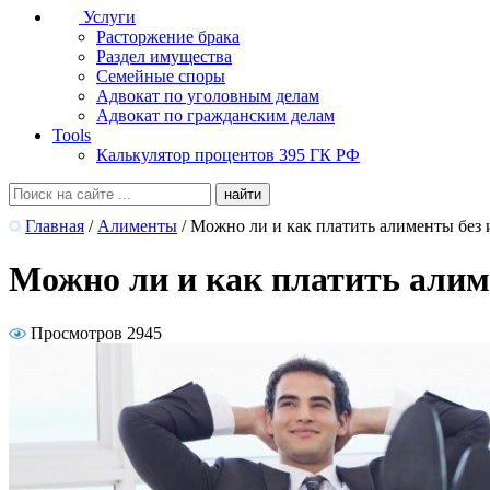
Услуги
Расторжение брака
Раздел имущества
Семейные споры
Адвокат по уголовным делам
Адвокат по гражданским делам
Tools
Калькулятор процентов 395 ГК РФ
Главная
/
Алименты
/
Можно ли и как платить алименты без 
Можно ли и как платить алим
Просмотров 2945