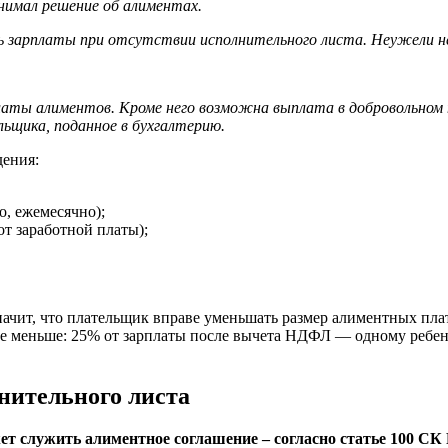
нимал решение об алиментах.
ь зарплаты при отсутствии исполнительного листа. Неужели 
платы алиментов. Кроме него возможна выплата в добровольном
ьщика, поданное в бухгалтерию.
дения:
о, ежемесячно);
т заработной платы);
ачит, что плательщик вправе уменьшать размер алиментных плат
е не меньше: 25% от зарплаты после вычета НДФЛ — одному ребе
нительного листа
 служить алиментное соглашение – согласно статье 100 СК Р