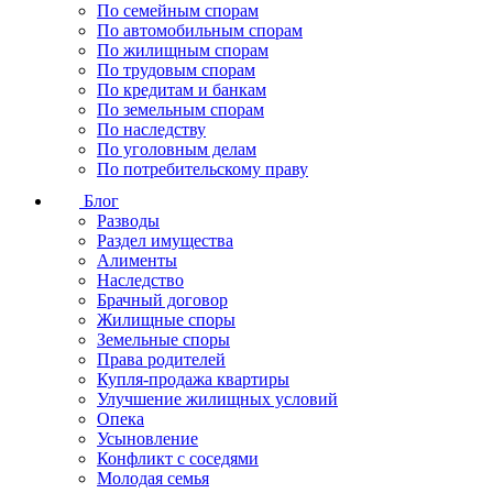
По семейным спорам
По автомобильным спорам
По жилищным спорам
По трудовым спорам
По кредитам и банкам
По земельным спорам
По наследству
По уголовным делам
По потребительскому праву
Блог
Разводы
Раздел имущества
Алименты
Наследство
Брачный договор
Жилищные споры
Земельные споры
Права родителей
Купля-продажа квартиры
Улучшение жилищных условий
Опека
Усыновление
Конфликт с соседями
Молодая семья