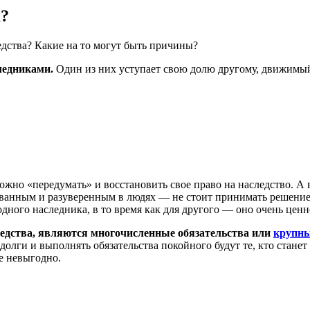
а?
едства? Какие на то могут быть причины?
ледниками.
Один из них уступает свою долю другому, движимы
можно «передумать» и восстановить свое право на наследство. 
рованным и разуверенным в людях — не стоит принимать решени
одного наследника, в то время как для другого — оно очень ценн
едства, являются многочисленные обязательства или
крупны
ь долги и выполнять обязательства покойного будут те, кто стан
е невыгодно.