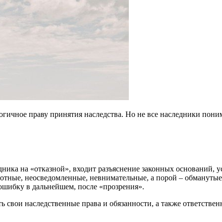
алогичное праву принятия наследства. Но не все наследники пони
дника на «отказной», входит разъяснение законных оснований, 
отные, неосведомленные, невнимательные, а порой – обмануты
шибку в дальнейшем, после «прозрения».
ать свои наследственные права и обязанности, а также ответстве