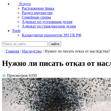
Услуги
Расторжение брака
Раздел имущества
Семейные споры
Адвокат по уголовным делам
Адвокат по гражданским делам
Tools
Калькулятор процентов 395 ГК РФ
Главная
/
Наследство
/
Нужно ли писать отказ от наследства?
Нужно ли писать отказ от нас
Просмотров 6350