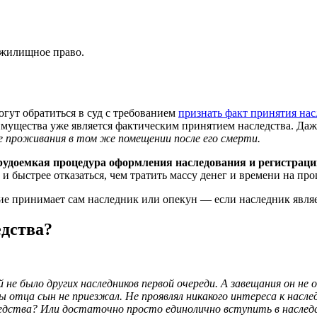
 жилищное право.
огут обратиться в суд с требованием
признать факт принятия нас
мущества уже является фактическим принятием наследства. Даже
е проживания в том же помещении после его смерти.
рудоемкая процедура оформления наследования и регистраци
и быстрее отказаться, чем тратить массу денег и времени на пр
ие принимает сам наследник или опекун — если наследник явля
едства?
 не было других наследников первой очереди. А завещания он н
ны отца сын не приезжал. Не проявлял никакого интереса к насл
едства? Или достаточно просто единолично вступить в наслед