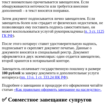
текст внимательно прочитывается завещателем. Если
обнаруживаются неточности или требуется внесение
дополнений – в текст вносятся поправки.
Затем документ подписывается лично завещателем. Если
завещатель болен или страдает от физических недостатков, не
позволяющих ему поставить подпись самостоятельно, он
может воспользоваться услугой рукоприкладчика (
п. 3 ст. 1125
ГК РФ
).
После этого нотариус ставит удостоверительную надпись,
подписывает и скрепляет документ печатью. Данные о
документе вносятся в специальный реестр. Документ
оформляется в двух экземплярах: один отдается завещателю,
второй хранится в нотариальной конторе.
Завещатель оплачивает государственную пошлину в размере
100 рублей
за заверку документа и дополнительные услуги
нотариуса (
пп. 13 п. 1 ст. 333.24 НК РФ
).
Подробнее о завещании и процедуре его оформления читайте
статью
«Как правильно оформить завещание на наследство».
✅ Совместное завещание супругов