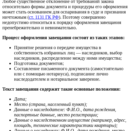
Любое существенное отклонение от требований закона
относительно формы документа и процедуры его оформления
может стать основанием для оспаривания в суде и признания
ничтожным (
ст. 1131 ГК РФ
). Поэтому совершенно
недопустимо относиться к порядку оформления завещания
пренебрежительно и невнимательно.
Процесс оформления завещания состоит из таких этапов:
Принятие решения о передаче имущества в
собственность избранных лиц — наследников, выбор
наследников, распределение между ними имущества;
Подготовка документов;
Составление письменного документа (самостоятельно
или с помощью нотариуса), подписание лично
наследодателем и нотариальное заверение.
Текст завещания содержит такие основные положения:
Дата;
Место (страна, населенный пункт);
Данные о наследодателе: Ф.И.О., дата рождения,
паспортные данные, место регистрации;
Данные о наследственном имуществе (например, адрес,
площадь, технические характеристики квартиры);
Данные о наследниках: Ф.И.О., дата рождения, место