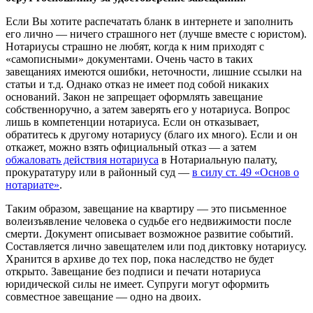
Если Вы хотите распечатать бланк в интернете и заполнить
его лично — ничего страшного нет (лучше вместе с юристом).
Нотариусы страшно не любят, когда к ним приходят с
«самописными» документами. Очень часто в таких
завещаниях имеются ошибки, неточности, лишние ссылки на
статьи и т.д. Однако отказ не имеет под собой никаких
оснований. Закон не запрещает оформлять завещание
собственноручно, а затем заверять его у нотариуса. Вопрос
лишь в компетенции нотариуса. Если он отказывает,
обратитесь к другому нотариусу (благо их много). Если и он
откажет, можно взять официальный отказ — а затем
обжаловать действия нотариуса
в Нотариальную палату,
прокурататуру или в районный суд —
в силу ст. 49 «Основ о
нотариате»
.
Таким образом, завещание на квартиру — это письменное
волеизъявление человека о судьбе его недвижимости после
смерти. Документ описывает возможное развитие событий.
Составляется лично завещателем или под диктовку нотариусу.
Хранится в архиве до тех пор, пока наследство не будет
открыто. Завещание без подписи и печати нотариуса
юридической силы не имеет. Супруги могут оформить
совместное завещание — одно на двоих.