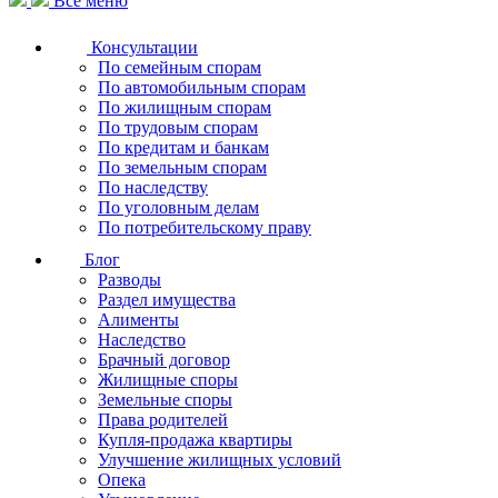
Все меню
Консультации
По семейным спорам
По автомобильным спорам
По жилищным спорам
По трудовым спорам
По кредитам и банкам
По земельным спорам
По наследству
По уголовным делам
По потребительскому праву
Блог
Разводы
Раздел имущества
Алименты
Наследство
Брачный договор
Жилищные споры
Земельные споры
Права родителей
Купля-продажа квартиры
Улучшение жилищных условий
Опека