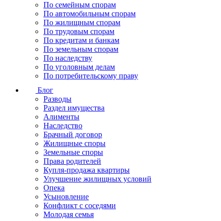
По семейным спорам
По автомобильным спорам
По жилищным спорам
По трудовым спорам
По кредитам и банкам
По земельным спорам
По наследству
По уголовным делам
По потребительскому праву
Блог
Разводы
Раздел имущества
Алименты
Наследство
Брачный договор
Жилищные споры
Земельные споры
Права родителей
Купля-продажа квартиры
Улучшение жилищных условий
Опека
Усыновление
Конфликт с соседями
Молодая семья