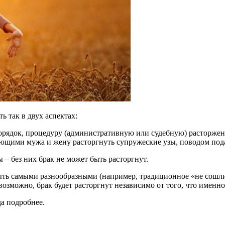
 так в двух аспектах:
орядок, процедуру (административную или судебную) расторжен
ющими мужа и жену расторгнуть супружеские узы, поводом пода
 – без них брак не может быть расторгнут.
ыть самыми разнообразными (например, традиционное «не сошли
евозможно, брак будет расторгнут независимо от того, что имен
а подробнее.