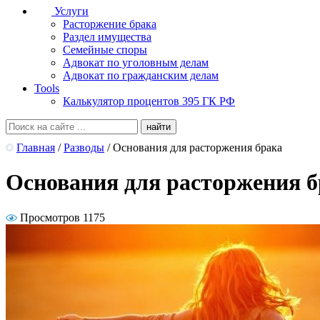
Услуги
Расторжение брака
Раздел имущества
Семейные споры
Адвокат по уголовным делам
Адвокат по гражданским делам
Tools
Калькулятор процентов 395 ГК РФ
Главная
/
Разводы
/
Основания для расторжения брака
Основания для расторжения б
Просмотров 1175