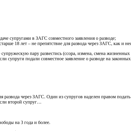
даче супругами в ЗАГС совместного заявления о разводе;
тарше 18 лет – не препятствие для развода через ЗАГС, как и н
супружескую пару развестись (ссора, измена, смена жизненных 
ли супруги подали совместное заявление о разводе на законных
я развода через ЗАГС. Один из супругов наделен правом подать 
если второй супруг…
ободы на 3 года и более.